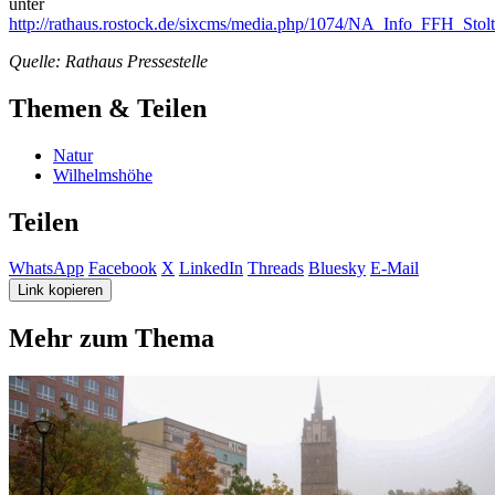
unter
http://rathaus.rostock.de/sixcms/media.php/1074/NA_Info_FFH_Stolt
Quelle: Rathaus Pressestelle
Themen & Teilen
Natur
Wilhelmshöhe
Teilen
WhatsApp
Facebook
X
LinkedIn
Threads
Bluesky
E-Mail
Link kopieren
Mehr zum Thema