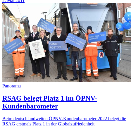
2. Mai 2011
Panorama
RSAG belegt Platz 1 im ÖPNV-
Kundenbarometer
Beim deutschlandweiten ÖPNV-Kundenbarometer 2022 belegt die
RSAG erstmals Platz 1 in der Globalzufriedenheit.