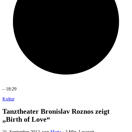
–
18:29
Kultur
Tanztheater Bronislav Roznos zeigt
„Birth of Love“
21. September 2012
, von
Maria
·
2 Min. Lesezeit