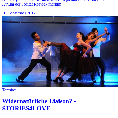
Atrium der Socität Rostock maritim
18. September 2012
Termine
Widernatürliche Liaison? -
STORIES4LOVE