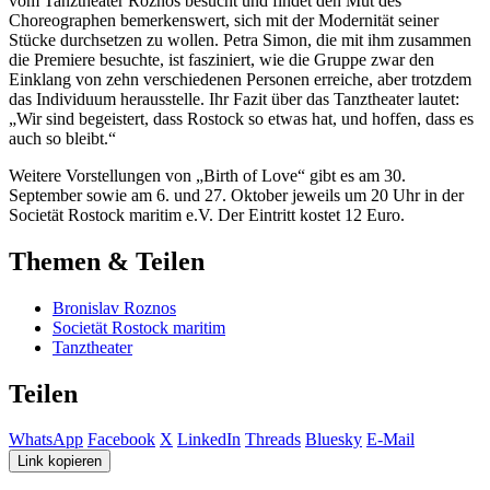
vom Tanztheater Roznos besucht und findet den Mut des
Choreographen bemerkenswert, sich mit der Modernität seiner
Stücke durchsetzen zu wollen. Petra Simon, die mit ihm zusammen
die Premiere besuchte, ist fasziniert, wie die Gruppe zwar den
Einklang von zehn verschiedenen Personen erreiche, aber trotzdem
das Individuum herausstelle. Ihr Fazit über das Tanztheater lautet:
„Wir sind begeistert, dass Rostock so etwas hat, und hoffen, dass es
auch so bleibt.“
Weitere Vorstellungen von „Birth of Love“ gibt es am 30.
September sowie am 6. und 27. Oktober jeweils um 20 Uhr in der
Societät Rostock maritim e.V. Der Eintritt kostet 12 Euro.
Themen & Teilen
Bronislav Roznos
Societät Rostock maritim
Tanztheater
Teilen
WhatsApp
Facebook
X
LinkedIn
Threads
Bluesky
E-Mail
Link kopieren