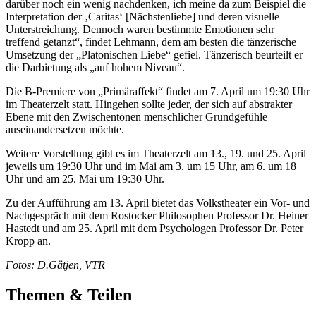
darüber noch ein wenig nachdenken, ich meine da zum Beispiel die
Interpretation der ‚Caritas‘ [Nächstenliebe] und deren visuelle
Unterstreichung. Dennoch waren bestimmte Emotionen sehr
treffend getanzt“, findet Lehmann, dem am besten die tänzerische
Umsetzung der „Platonischen Liebe“ gefiel. Tänzerisch beurteilt er
die Darbietung als „auf hohem Niveau“.
Die B-Premiere von „Primäraffekt“ findet am 7. April um 19:30 Uhr
im Theaterzelt statt. Hingehen sollte jeder, der sich auf abstrakter
Ebene mit den Zwischentönen menschlicher Grundgefühle
auseinandersetzen möchte.
Weitere Vorstellung gibt es im Theaterzelt am 13., 19. und 25. April
jeweils um 19:30 Uhr und im Mai am 3. um 15 Uhr, am 6. um 18
Uhr und am 25. Mai um 19:30 Uhr.
Zu der Aufführung am 13. April bietet das Volkstheater ein Vor- und
Nachgespräch mit dem Rostocker Philosophen Professor Dr. Heiner
Hastedt und am 25. April mit dem Psychologen Professor Dr. Peter
Kropp an.
Fotos: D.Gätjen, VTR
Themen & Teilen