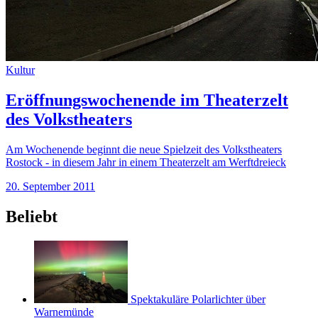
Kultur
Eröffnungswochenende im Theaterzelt
des Volkstheaters
Am Wochenende beginnt die neue Spielzeit des Volkstheaters
Rostock - in diesem Jahr in einem Theaterzelt am Werftdreieck
20. September 2011
Beliebt
Spektakuläre Polarlichter über
Warnemünde