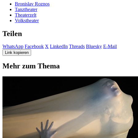
Bronislav Roznos
Tanztheater
Theaterzelt
Volkstheater
Teilen
WhatsApp
Facebook
X
LinkedIn
Threads
Bluesky
E-Mail
Link kopieren
Mehr zum Thema