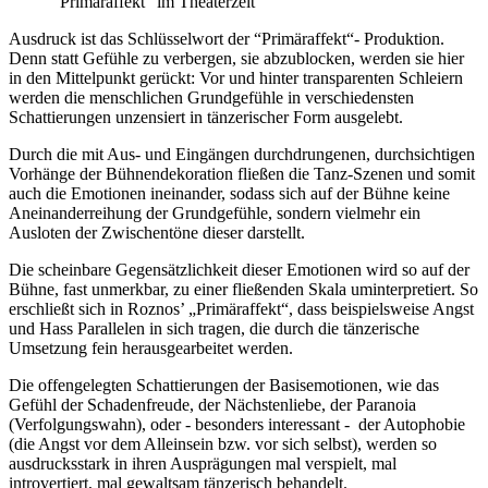
"Primäraffekt" im Theaterzelt
Ausdruck ist das Schlüsselwort der “Primäraffekt“- Produktion.
Denn statt Gefühle zu verbergen, sie abzublocken, werden sie hier
in den Mittelpunkt gerückt: Vor und hinter transparenten Schleiern
werden die menschlichen Grundgefühle in verschiedensten
Schattierungen unzensiert in tänzerischer Form ausgelebt.
Durch die mit Aus- und Eingängen durchdrungenen, durchsichtigen
Vorhänge der Bühnendekoration fließen die Tanz-Szenen und somit
auch die Emotionen ineinander, sodass sich auf der Bühne keine
Aneinanderreihung der Grundgefühle, sondern vielmehr ein
Ausloten der Zwischentöne dieser darstellt.
Die scheinbare Gegensätzlichkeit dieser Emotionen wird so auf der
Bühne, fast unmerkbar, zu einer fließenden Skala uminterpretiert. So
erschließt sich in Roznos’ „Primäraffekt“, dass beispielsweise Angst
und Hass Parallelen in sich tragen, die durch die tänzerische
Umsetzung fein herausgearbeitet werden.
Die offengelegten Schattierungen der Basisemotionen, wie das
Gefühl der Schadenfreude, der Nächstenliebe, der Paranoia
(Verfolgungswahn), oder - besonders interessant - der Autophobie
(die Angst vor dem Alleinsein bzw. vor sich selbst), werden so
ausdrucksstark in ihren Ausprägungen mal verspielt, mal
introvertiert, mal gewaltsam tänzerisch behandelt.