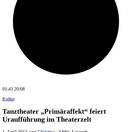
01:43
20:08
Kultur
Tanztheater „Primäraffekt“ feiert
Uraufführung im Theaterzelt
1. April 2012
, von
Christina
·
3 Min. Lesezeit