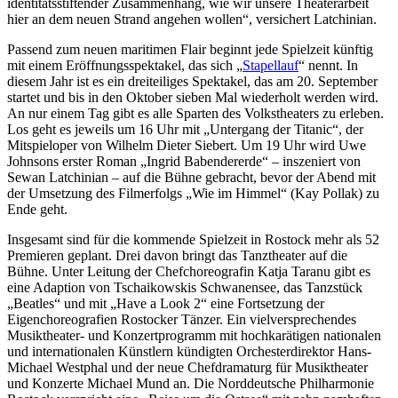
identitätsstiftender Zusammenhang, wie wir unsere Theaterarbeit
hier an dem neuen Strand angehen wollen“, versichert Latchinian.
Passend zum neuen maritimen Flair beginnt jede Spielzeit künftig
mit einem Eröffnungsspektakel, das sich „
Stapellauf
“ nennt. In
diesem Jahr ist es ein dreiteiliges Spektakel, das am 20. September
startet und bis in den Oktober sieben Mal wiederholt werden wird.
An nur einem Tag gibt es alle Sparten des Volkstheaters zu erleben.
Los geht es jeweils um 16 Uhr mit „Untergang der Titanic“, der
Mitspieloper von Wilhelm Dieter Siebert. Um 19 Uhr wird Uwe
Johnsons erster Roman „Ingrid Babendererde“ – inszeniert von
Sewan Latchinian – auf die Bühne gebracht, bevor der Abend mit
der Umsetzung des Filmerfolgs „Wie im Himmel“ (Kay Pollak) zu
Ende geht.
Insgesamt sind für die kommende Spielzeit in Rostock mehr als 52
Premieren geplant. Drei davon bringt das Tanztheater auf die
Bühne. Unter Leitung der Chefchoreografin Katja Taranu gibt es
eine Adaption von Tschaikowskis Schwanensee, das Tanzstück
„Beatles“ und mit „Have a Look 2“ eine Fortsetzung der
Eigenchoreografien Rostocker Tänzer. Ein vielversprechendes
Musiktheater- und Konzertprogramm mit hochkarätigen nationalen
und internationalen Künstlern kündigten Orchesterdirektor Hans-
Michael Westphal und der neue Chefdramaturg für Musiktheater
und Konzerte Michael Mund an. Die Norddeutsche Philharmonie