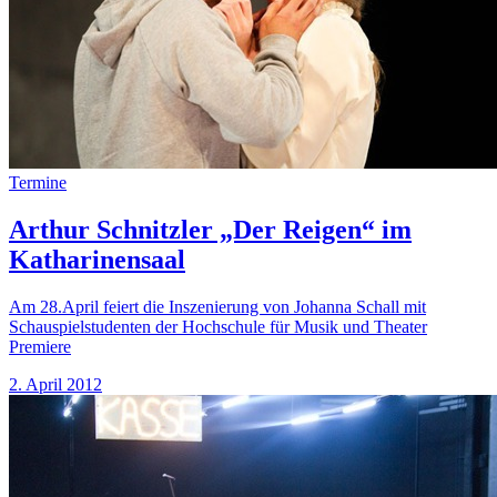
Termine
Arthur Schnitzler „Der Reigen“ im
Katharinensaal
Am 28.April feiert die Inszenierung von Johanna Schall mit
Schauspielstudenten der Hochschule für Musik und Theater
Premiere
2. April 2012