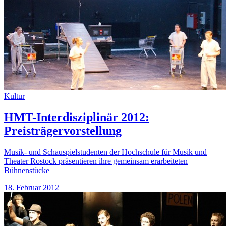
Kultur
HMT-Interdisziplinär 2012:
Preisträgervorstellung
Musik- und Schauspielstudenten der Hochschule für Musik und
Theater Rostock präsentieren ihre gemeinsam erarbeiteten
Bühnenstücke
18. Februar 2012