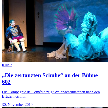
Kultur
„Die zertanzten Schuhe“ an der Bühne
602
Die Compagnie de Comédie zeigt Weihnachtsmärchen nach den
Brüdern Grimm
30. November 2010