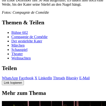
bis Ende Dezember fast 50 Mal aufgeführt. Es dauert also noch eine
Weile, bis der Kater seine Stiefel an den Nagel hängt.
Fotos: Compagnie de Comédie
Themen & Teilen
Bühne 602
Compagnie de Comédie
Der gestiefelte Kater
Märchen
Schauspiel
Theater
Weihnachten
Teilen
WhatsApp
Facebook
X
LinkedIn
Threads
Bluesky
E-Mail
Link kopieren
Mehr zum Thema