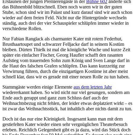
Erstaunen der jungen Premierengäste in der
Bühne 602
änderte sich
das Bühnenbild blitzschnell. Eben noch waren wir in der guten
Stube, schon sind wir im Palast und kurz darauf sind wir auch schon
wieder auf dem freien Feld. Nicht nur die Hintergründe wechseln
ständig, auch drei der vier Schauspieler schlüpfen immer wieder in
verschiedene Rollen.
Nur Fabian Ranglack als charmanter Kater mit rotem Federhut,
Brusthaartoupet und schwarzer Felljacke darf in seinem Kostüm
bleiben. Dürten Thielk ist mal die königliche Wache und kurze Zeit
später ein einfacher Fischer, Georg Haufler schafft den rasanten
Aufstieg vom trauernden Sohn zum König und Sven Lange darf in
die Haut des falschen Grafen schlüpfen. Das kann kurzzeitig zur
Verwirrung führen, durch die einzigartigen Kostüme ist aber meist
schnell klar, dass wir es gerade mit einer neuen Rolle zu tun haben.
Stammgäste werden einige Elemente
aus dem letzten Jahr
wiedererkannt haben. So wird nicht nur viel gesungen, sondern am
Ende auch gerappt und ganz zum Schluss darf auch der
Weihnachtsbezug nicht fehlen, der leider etwas deplatziert wirkt – es
ist zwar das Weihnachtsstück, hat inhaltlich aber nichts damit zu tun.
Doch ist das nur eine Kleinigkeit. Insgesamt kann man mit dem
gestiefelten Kater wieder einen sehr vergnüglichen Theaterbesuch
erleben. Reichlich Gelegenheit gibt es ja dazu, wird das Stück doch