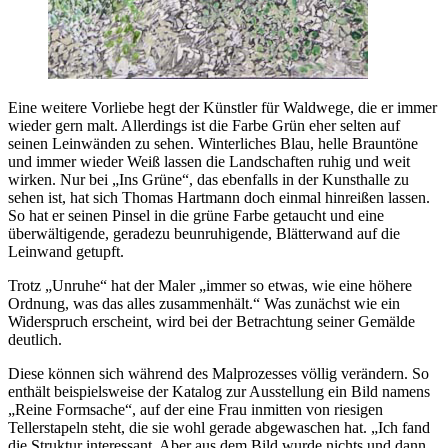
Eine weitere Vorliebe hegt der Künstler für Waldwege, die er immer
wieder gern malt. Allerdings ist die Farbe Grün eher selten auf
seinen Leinwänden zu sehen. Winterliches Blau, helle Brauntöne
und immer wieder Weiß lassen die Landschaften ruhig und weit
wirken. Nur bei „Ins Grüne“, das ebenfalls in der Kunsthalle zu
sehen ist, hat sich Thomas Hartmann doch einmal hinreißen lassen.
So hat er seinen Pinsel in die grüne Farbe getaucht und eine
überwältigende, geradezu beunruhigende, Blätterwand auf die
Leinwand getupft.
Trotz „Unruhe“ hat der Maler „immer so etwas, wie eine höhere
Ordnung, was das alles zusammenhält.“ Was zunächst wie ein
Widerspruch erscheint, wird bei der Betrachtung seiner Gemälde
deutlich.
Diese können sich während des Malprozesses völlig verändern. So
enthält beispielsweise der Katalog zur Ausstellung ein Bild namens
„Reine Formsache“, auf der eine Frau inmitten von riesigen
Tellerstapeln steht, die sie wohl gerade abgewaschen hat. „Ich fand
die Struktur interessant. Aber aus dem Bild wurde nichts und dann