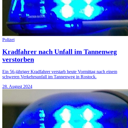
Polizei
Kradfahrer nach Unfall im Tannenweg
verstorben
Ein 56-jähriger Kradfahrer verstarb heute Vormittag nach einem
schweren Verkehrsunfall im Tannenweg in Rostock.
28. August 2024