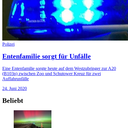
Polizei
Entenfamilie sorgt für Unfälle
Eine Entenfamilie sorgte heute auf dem Westzubringer zur A20
(B103n) zwischen Zoo und Schutower Kreuz für zwei
Auffahrunfälle
24. Juni 2020
Beliebt