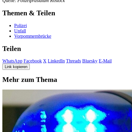
Quelle: Polizeipräsidium Rostock
Themen & Teilen
Polizei
Unfall
Vorpommernbrücke
Teilen
WhatsApp
Facebook
X
LinkedIn
Threads
Bluesky
E-Mail
Link kopieren
Mehr zum Thema