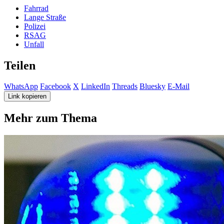
Fahrrad
Lange Straße
Polizei
RSAG
Unfall
Teilen
WhatsApp
Facebook
X
LinkedIn
Threads
Bluesky
E-Mail
Link kopieren
Mehr zum Thema