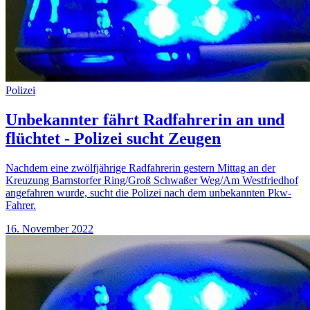
Polizei
Unbekannter fährt Radfahrerin an und
flüchtet - Polizei sucht Zeugen
Nachdem eine zwölfjährige Radfahrerin gestern Mittag an der
Kreuzung Barnstorfer Ring/Groß Schwaßer Weg/Am Westfriedhof
angefahren wurde, sucht die Polizei nach dem unbekannten Pkw-
Fahrer.
16. November 2022