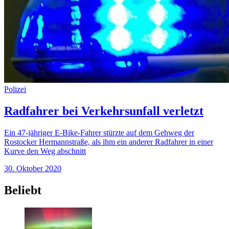
Polizei
Radfahrer bei Verkehrsunfall verletzt
Ein 47-jähriger E-Bike-Fahrer stürzte auf dem Gehweg der
Rostocker Hermannstraße, als ihm ein anderer Radfahrer in einer
Kurve den Weg abschnitt
30. Oktober 2020
Beliebt