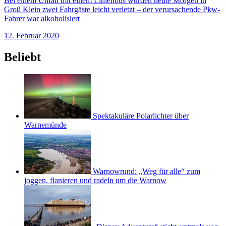
Bei einem Unfall mit einem Linienbus wurden heute Morgen in
Groß Klein zwei Fahrgäste leicht verletzt – der verursachende Pkw-
Fahrer war alkoholisiert
12. Februar 2020
Beliebt
Spektakuläre Polarlichter über
Warnemünde
Warnowrund: „Weg für alle“ zum
joggen, flanieren und radeln um die Warnow