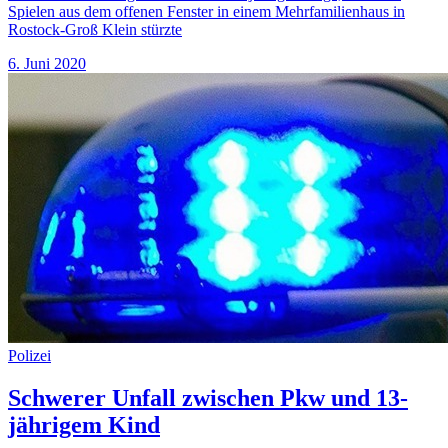
Spielen aus dem offenen Fenster in einem Mehrfamilienhaus in
Rostock-Groß Klein stürzte
6. Juni 2020
Polizei
Schwerer Unfall zwischen Pkw und 13-
jährigem Kind