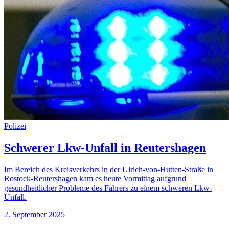
Polizei
Schwerer Lkw-Unfall in Reutershagen
Im Bereich des Kreisverkehrs in der Ulrich-von-Hutten-Straße in
Rostock-Reutershagen kam es heute Vormittag aufgrund
gesundheitlicher Probleme des Fahrers zu einem schweren Lkw-
Unfall.
2. September 2025