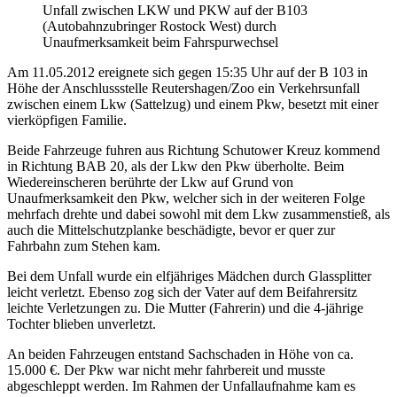
Unfall zwischen LKW und PKW auf der B103
(Autobahnzubringer Rostock West) durch
Unaufmerksamkeit beim Fahrspurwechsel
Am 11.05.2012 ereignete sich gegen 15:35 Uhr auf der B 103 in
Höhe der Anschlussstelle Reutershagen/Zoo ein Verkehrsunfall
zwischen einem Lkw (Sattelzug) und einem Pkw, besetzt mit einer
vierköpfigen Familie.
Beide Fahrzeuge fuhren aus Richtung Schutower Kreuz kommend
in Richtung BAB 20, als der Lkw den Pkw überholte. Beim
Wiedereinscheren berührte der Lkw auf Grund von
Unaufmerksamkeit den Pkw, welcher sich in der weiteren Folge
mehrfach drehte und dabei sowohl mit dem Lkw zusammenstieß, als
auch die Mittelschutzplanke beschädigte, bevor er quer zur
Fahrbahn zum Stehen kam.
Bei dem Unfall wurde ein elfjähriges Mädchen durch Glassplitter
leicht verletzt. Ebenso zog sich der Vater auf dem Beifahrersitz
leichte Verletzungen zu. Die Mutter (Fahrerin) und die 4-jährige
Tochter blieben unverletzt.
An beiden Fahrzeugen entstand Sachschaden in Höhe von ca.
15.000 €. Der Pkw war nicht mehr fahrbereit und musste
abgeschleppt werden. Im Rahmen der Unfallaufnahme kam es