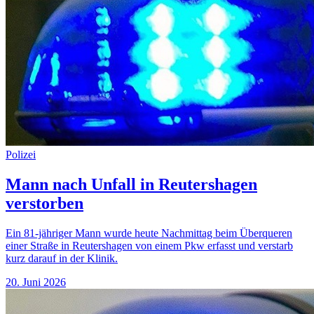
Polizei
Mann nach Unfall in Reutershagen
verstorben
Ein 81-jähriger Mann wurde heute Nachmittag beim Überqueren
einer Straße in Reutershagen von einem Pkw erfasst und verstarb
kurz darauf in der Klinik.
20. Juni 2026