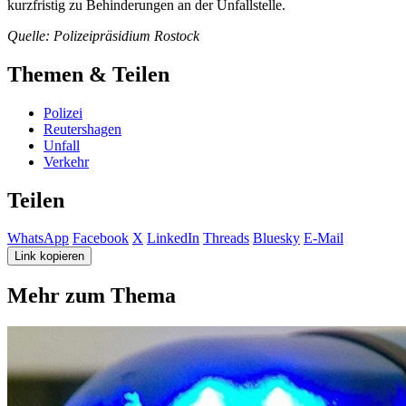
kurzfristig zu Behinderungen an der Unfallstelle.
Quelle: Polizeipräsidium Rostock
Themen & Teilen
Polizei
Reutershagen
Unfall
Verkehr
Teilen
WhatsApp
Facebook
X
LinkedIn
Threads
Bluesky
E-Mail
Link kopieren
Mehr zum Thema