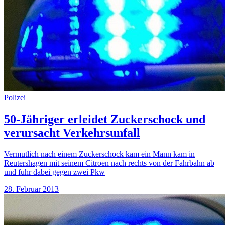
Polizei
50-Jähriger erleidet Zuckerschock und
verursacht Verkehrsunfall
Vermutlich nach einem Zuckerschock kam ein Mann kam in
Reutershagen mit seinem Citroen nach rechts von der Fahrbahn ab
und fuhr dabei gegen zwei Pkw
28. Februar 2013