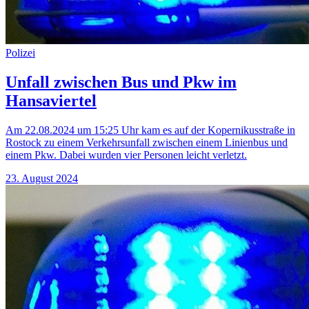
Polizei
Unfall zwischen Bus und Pkw im
Hansaviertel
Am 22.08.2024 um 15:25 Uhr kam es auf der Kopernikusstraße in
Rostock zu einem Verkehrsunfall zwischen einem Linienbus und
einem Pkw. Dabei wurden vier Personen leicht verletzt.
23. August 2024