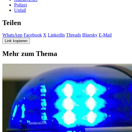
Polizei
Unfall
Teilen
WhatsApp
Facebook
X
LinkedIn
Threads
Bluesky
E-Mail
Link kopieren
Mehr zum Thema