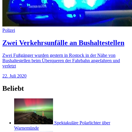
Polizei
Zwei Verkehrsunfälle an Bushaltestellen
Zwei Fußgänger wurden gestern in Rostock in der Nähe von
Bushaltestellen beim Überqueren der Fahrbahn angefahren und
verletzt
22. Juli 2020
Beliebt
Spektakuläre Polarlichter über
Warnemünde