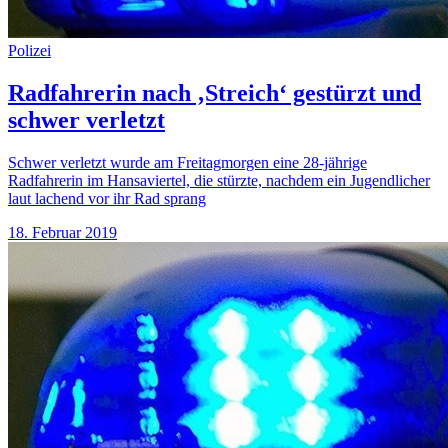
Polizei
Radfahrerin nach ‚Streich‘ gestürzt und
schwer verletzt
Schwer verletzt wurde am Freitagmorgen eine 28-jährige
Radfahrerin im Hansaviertel, die stürzte, nachdem ein Jugendlicher
laut lachend vor ihr Rad sprang
18. Februar 2019