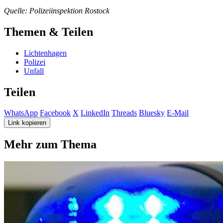
Quelle: Polizeiinspektion Rostock
Themen & Teilen
Lichtenhagen
Polizei
Unfall
Teilen
WhatsApp
Facebook
X
LinkedIn
Threads
Bluesky
E-Mail
Link kopieren
Mehr zum Thema