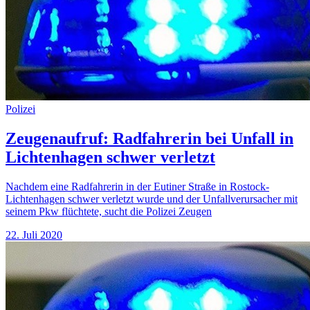
Polizei
Zeugenaufruf: Radfahrerin bei Unfall in
Lichtenhagen schwer verletzt
Nachdem eine Radfahrerin in der Eutiner Straße in Rostock-
Lichtenhagen schwer verletzt wurde und der Unfallverursacher mit
seinem Pkw flüchtete, sucht die Polizei Zeugen
22. Juli 2020