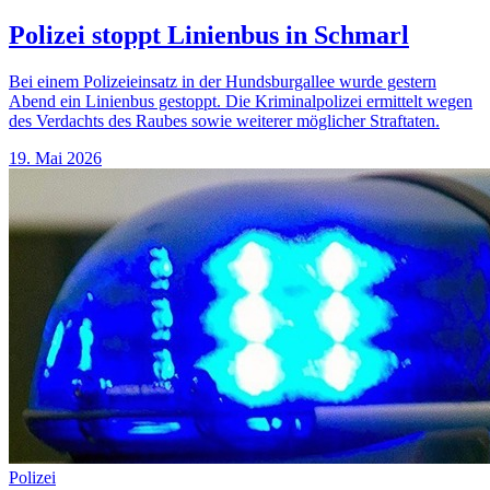
Polizei stoppt Linienbus in Schmarl
Bei einem Polizeieinsatz in der Hundsburgallee wurde gestern
Abend ein Linienbus gestoppt. Die Kriminalpolizei ermittelt wegen
des Verdachts des Raubes sowie weiterer möglicher Straftaten.
19. Mai 2026
Polizei