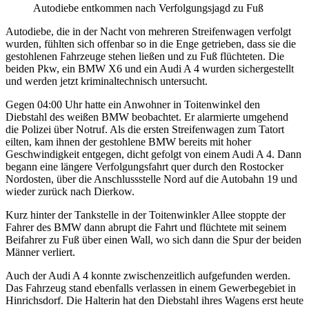
Autodiebe entkommen nach Verfolgungsjagd zu Fuß
Autodiebe, die in der Nacht von mehreren Streifenwagen verfolgt
wurden, fühlten sich offenbar so in die Enge getrieben, dass sie die
gestohlenen Fahrzeuge stehen ließen und zu Fuß flüchteten. Die
beiden Pkw, ein BMW X6 und ein Audi A 4 wurden sichergestellt
und werden jetzt kriminaltechnisch untersucht.
Gegen 04:00 Uhr hatte ein Anwohner in Toitenwinkel den
Diebstahl des weißen BMW beobachtet. Er alarmierte umgehend
die Polizei über Notruf. Als die ersten Streifenwagen zum Tatort
eilten, kam ihnen der gestohlene BMW bereits mit hoher
Geschwindigkeit entgegen, dicht gefolgt von einem Audi A 4. Dann
begann eine längere Verfolgungsfahrt quer durch den Rostocker
Nordosten, über die Anschlussstelle Nord auf die Autobahn 19 und
wieder zurück nach Dierkow.
Kurz hinter der Tankstelle in der Toitenwinkler Allee stoppte der
Fahrer des BMW dann abrupt die Fahrt und flüchtete mit seinem
Beifahrer zu Fuß über einen Wall, wo sich dann die Spur der beiden
Männer verliert.
Auch der Audi A 4 konnte zwischenzeitlich aufgefunden werden.
Das Fahrzeug stand ebenfalls verlassen in einem Gewerbegebiet in
Hinrichsdorf. Die Halterin hat den Diebstahl ihres Wagens erst heute