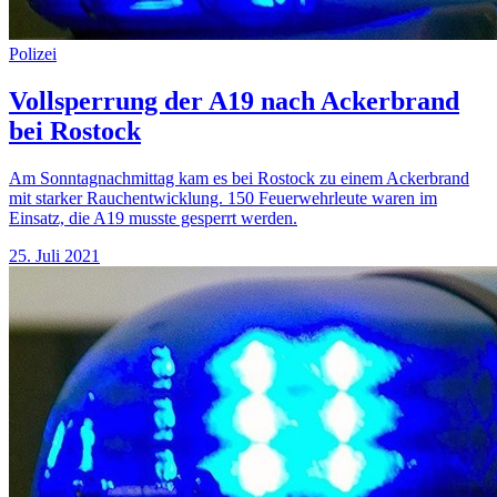
Polizei
Vollsperrung der A19 nach Ackerbrand
bei Rostock
Am Sonntagnachmittag kam es bei Rostock zu einem Ackerbrand
mit starker Rauchentwicklung. 150 Feuerwehrleute waren im
Einsatz, die A19 musste gesperrt werden.
25. Juli 2021