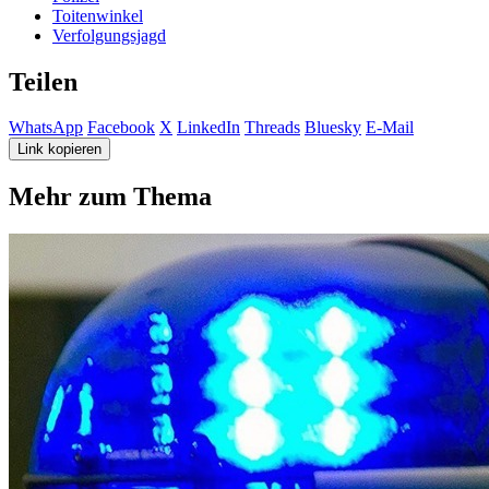
Toitenwinkel
Verfolgungsjagd
Teilen
WhatsApp
Facebook
X
LinkedIn
Threads
Bluesky
E-Mail
Link kopieren
Mehr zum Thema