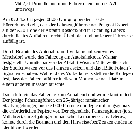
Mit 2,21 Promille und ohne Führerschein auf der A20
unterwegs
Am 07.04.2018 gegen 08:00 Uhr ging bei der 110 der
Bürgerhinweis ein, dass der Fahrzeugführer eines Peugeot Expert
auf der A20 Höhe der Abfahrt Rostock/Süd in Richtung Lübeck
durch dichtes Auffahren, rechts Überholen und unsichere Fahrweise
auffällig ist.
Durch Beamte des Autobahn- und Verkehrspolizeirevieres
Metelsdorf wurde das Fahrzeug am Autobahnkreuz Wismar
festgestellt. Unmittelbar vor der Abfahrt Wismar/Mitte wollte sich
der Streifenwagen vor das Fahrzeug setzen und das „Bitte Folgen“-
Signal einschalten. Während des Vorbeifahrens stellten die Kollegen
fest, dass der Fahrzeugführer in diesem Moment seinen Platz mit
einem anderen Insassen tauschte.
Danach folgte das Fahrzeug zum Anhalteort und wurde kontrolliert.
Der jetzige Fahrzeugführer, ein 25-jähriger rumänischer
Staatsangehöriger, pustete 0,00 Promille und legte ordnungsgemäß
die erforderlichen Papiere vor. Der eigentliche Fahrzeugführer (jetzt
Mitfahrer), ein 33-jähriger rumänischer Leiharbeiter aus Teterow,
konnte durch die Beamten und den Hinweisgeber/Zeugen eindeutig
identifiziert werden.