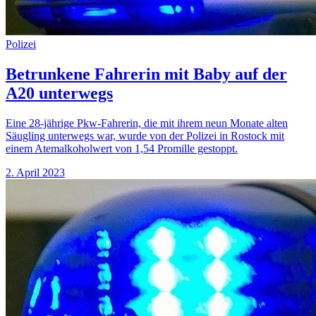
Polizei
Betrunkene Fahrerin mit Baby auf der
A20 unterwegs
Eine 28-jährige Pkw-Fahrerin, die mit ihrem neun Monate alten
Säugling unterwegs war, wurde von der Polizei in Rostock mit
einem Atemalkoholwert von 1,54 Promille gestoppt.
2. April 2023