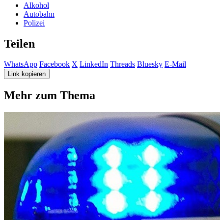
Alkohol
Autobahn
Polizei
Teilen
WhatsApp
Facebook
X
LinkedIn
Threads
Bluesky
E-Mail
Link kopieren
Mehr zum Thema