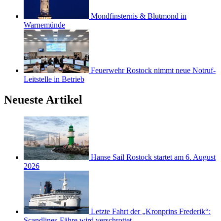
Mondfinsternis & Blutmond in
Warnemünde
Feuerwehr Rostock nimmt neue Notruf-
Leitstelle in Betrieb
Neueste Artikel
Hanse Sail Rostock startet am 6. August
2026
Letzte Fahrt der „Kronprins Frederik“:
Scandlines-Fähre wird verschrottet