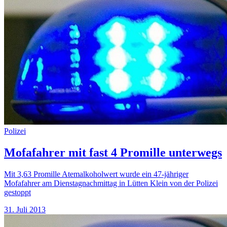
Polizei
Mofafahrer mit fast 4 Promille unterwegs
Mit 3,63 Promille Atemalkoholwert wurde ein 47-jähriger
Mofafahrer am Dienstagnachmittag in Lütten Klein von der Polizei
gestoppt
31. Juli 2013