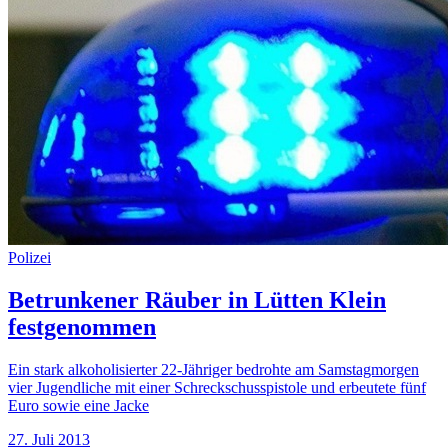
Polizei
Betrunkener Räuber in Lütten Klein
festgenommen
Ein stark alkoholisierter 22-Jähriger bedrohte am Samstagmorgen
vier Jugendliche mit einer Schreckschusspistole und erbeutete fünf
Euro sowie eine Jacke
27. Juli 2013