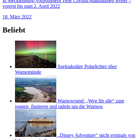
in Mecklenburg-Vorpommern viele Corona-Maßnahmen weiter –
vorerst bis zum 2. April 2022
18. März 2022
Beliebt
Spektakuläre Polarlichter über
Warnemünde
Warnowrund: „Weg für alle“ zum
joggen, flanieren und radeln um die Warnow
„Disney Adventure“ sticht erstmals von