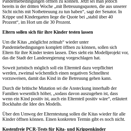
Pandemiebedingungen öffnen zu können. Jetzt sei man jedoch
bereits in der dritten Woche „mit Betreuungsquoten, die aus unserer
Sicht nichts mit Notbetreuung zu tun haben“, sagt der Senator. In
Krippe und Kindergarten liege die Quote bei „stabil über 40
Prozent“, im Hort um die 30 Prozent.
Eltern sollen sich für ihre Kinder testen lassen
Um die Kitas „möglichst zeitnah“ wieder unter
Pandemiebedingungen komplett öffnen zu können, sollen sich
Eltern für ihre Kinder testen lassen. Dies sieht ein Modellprojekt vor,
das die Stadt der Landesregierung vorgeschlagen hat.
Soweit juristisch möglich soll ein Elternteil dazu verpflichtet
werden, zweimal wöchentlich einen negativen Schnelltest
vorzuweisen, damit das Kind in die Betreuung gehen kann.
Durch die britische Mutation sei die Ansteckung innerhalb der
Familien wesentlich höher, „sodass davon auszugehen ist, dass
wenn ein Kind positiv ist, auch ein Elternteil positiv wäre“, erläutert
Bockhahn die Idee des Modells.
Über den Umweg der Elterntestung sollen die Kitas wieder für alle
Kinder öffnen können. Einen konkreten Termin gibt es noch nicht.
Kostenfreie PCR-Tests für Kita- und Krippenkinder