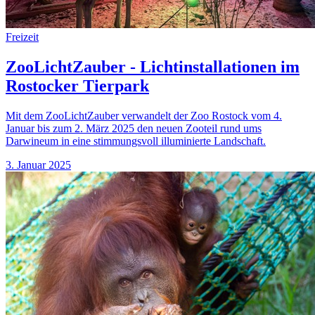
Freizeit
ZooLichtZauber - Lichtinstallationen im
Rostocker Tierpark
Mit dem ZooLichtZauber verwandelt der Zoo Rostock vom 4.
Januar bis zum 2. März 2025 den neuen Zooteil rund ums
Darwineum in eine stimmungsvoll illuminierte Landschaft.
3. Januar 2025