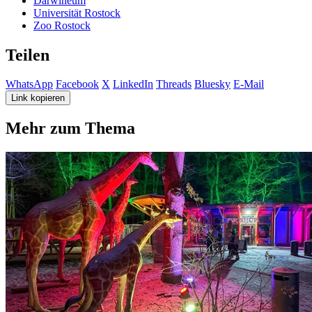
Darwineum
Universität Rostock
Zoo Rostock
Teilen
WhatsApp
Facebook
X
LinkedIn
Threads
Bluesky
E-Mail
Link kopieren
Mehr zum Thema