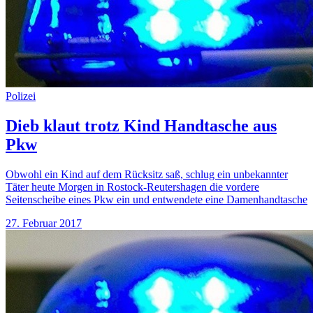
Polizei
Dieb klaut trotz Kind Handtasche aus
Pkw
Obwohl ein Kind auf dem Rücksitz saß, schlug ein unbekannter
Täter heute Morgen in Rostock-Reutershagen die vordere
Seitenscheibe eines Pkw ein und entwendete eine Damenhandtasche
27. Februar 2017