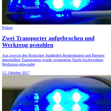
Polizei
Zwei Transporter aufgebrochen und
Werkzeug gestohlen
Aus zwei in den Rostocker Stadtteilen Reutershagen und Biestow
abgestellten Transportern wurde vergangene Nacht hochwertiges
Werkzeug entwendet
12. Oktober 2017