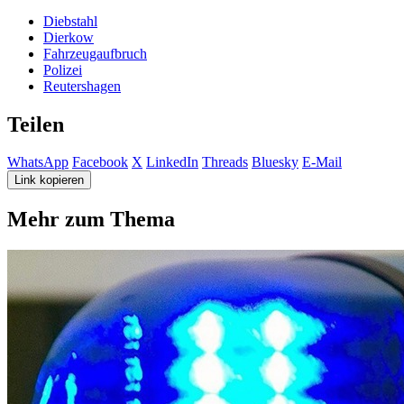
Diebstahl
Dierkow
Fahrzeugaufbruch
Polizei
Reutershagen
Teilen
WhatsApp
Facebook
X
LinkedIn
Threads
Bluesky
E-Mail
Link kopieren
Mehr zum Thema