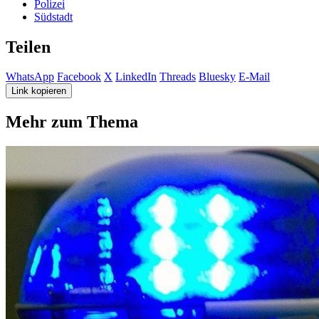
Polizei
Südstadt
Teilen
WhatsApp
Facebook
X
LinkedIn
Threads
Bluesky
E-Mail
Link kopieren
Mehr zum Thema