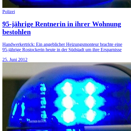
Polizei
95-jährige Rentnerin in ihrer Wohnung
bestohlen
Handwerkertrick: Ein angeblicher Heizungsmonteur brachte eine
95-jährige Rostockerin heute in der Südstadt um ihre Ersparnisse
25. Juni 2012