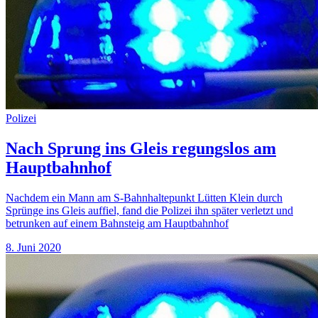
Polizei
Nach Sprung ins Gleis regungslos am
Hauptbahnhof
Nachdem ein Mann am S-Bahnhaltepunkt Lütten Klein durch
Sprünge ins Gleis auffiel, fand die Polizei ihn später verletzt und
betrunken auf einem Bahnsteig am Hauptbahnhof
8. Juni 2020