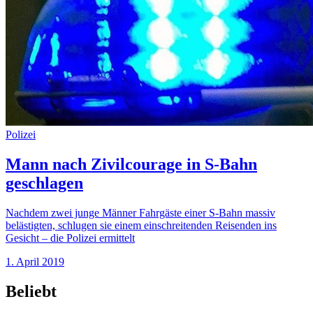
Polizei
Mann nach Zivilcourage in S-Bahn
geschlagen
Nachdem zwei junge Männer Fahrgäste einer S-Bahn massiv
belästigten, schlugen sie einem einschreitenden Reisenden ins
Gesicht – die Polizei ermittelt
1. April 2019
Beliebt