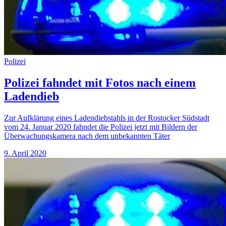
Polizei
Polizei fahndet mit Fotos nach einem
Ladendieb
Zur Aufklärung eines Ladendiebstahls in der Rostocker Südstadt
vom 24. Januar 2020 fahndet die Polizei jetzt mit Bildern der
Überwachungskamera nach dem unbekannten Täter
9. April 2020