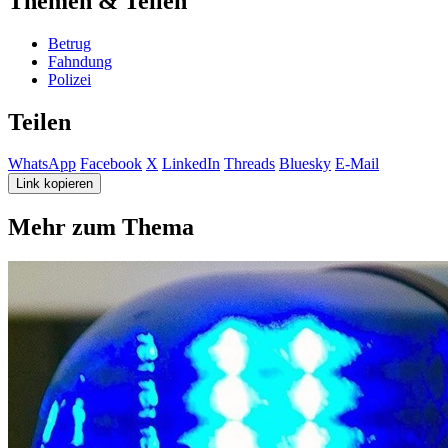
Themen & Teilen
Betrug
Fahndung
Polizei
Teilen
WhatsApp
Facebook
X
LinkedIn
Threads
Bluesky
E-Mail
Link kopieren
Mehr zum Thema