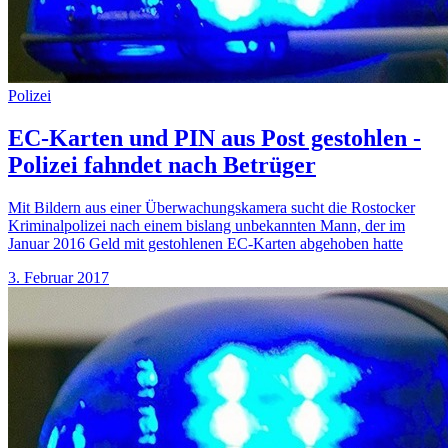
Polizei
EC-Karten und PIN aus Post gestohlen -
Polizei fahndet nach Betrüger
Mit Bildern aus einer Überwachungskamera sucht die Rostocker
Kriminalpolizei nach einem bislang unbekannten Mann, der im
Januar 2016 Geld mit gestohlenen EC-Karten abgehoben hatte
3. Februar 2017