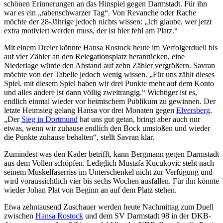
schönen Erinnerungen an das Hinspiel gegen Darmstadt. Für ihn
war es ein „rabenschwarzer Tag“. Von Revanche oder Rache
möchte der 28-Jährige jedoch nichts wissen: „Ich glaube, wer jetzt
extra motiviert werden muss, der ist hier fehl am Platz.“
Mit einem Dreier könnte Hansa Rostock heute im Verfolgerduell bis
auf vier Zähler an den Relegationsplatz heranrücken, eine
Niederlage würde den Abstand auf zehn Zähler vergrößern. Savran
möchte von der Tabelle jedoch wenig wissen. „Für uns zählt dieses
Spiel, mit diesem Spiel haben wir drei Punkte mehr auf dem Konto
und alles andere ist dann völlig zweitrangig.“ Wichtiger ist es,
endlich einmal wieder vor heimischem Publikum zu gewinnen. Der
letzte Heimsieg gelang Hansa vor drei Monaten gegen
Elversberg
.
„Der
Sieg in Dortmund
hat uns gut getan, bringt aber auch nur
etwas, wenn wir zuhause endlich den Bock umstoßen und wieder
die Punkte zuhause behalten“, stellt Savran klar.
Zumindest was den Kader betrifft, kann Bergmann gegen Darmstadt
aus dem Vollen schöpfen. Lediglich Mustafa Kucukovic steht nach
seinem Muskelfaserriss im Unterschenkel nicht zur Verfügung und
wird voraussichtlich vier bis sechs Wochen ausfallen. Für ihn könnte
wieder Johan Plat von Beginn an auf dem Platz stehen.
Etwa zehntausend Zuschauer werden heute Nachmittag zum Duell
zwischen
Hansa Rostock
und dem SV Darmstadt 98 in der DKB-