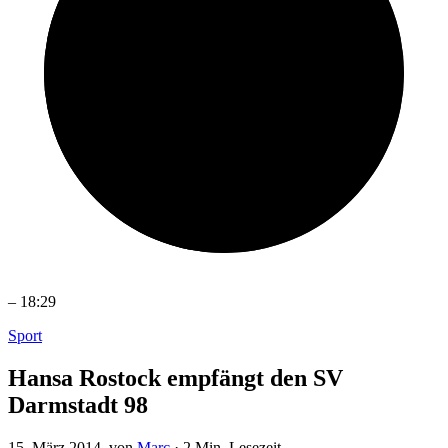
–
18:29
Sport
Hansa Rostock empfängt den SV
Darmstadt 98
15. März 2014
, von
Marc
·
2 Min. Lesezeit