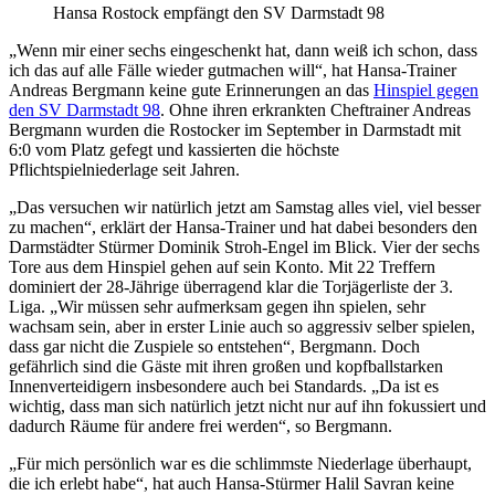
Hansa Rostock empfängt den SV Darmstadt 98
„Wenn mir einer sechs eingeschenkt hat, dann weiß ich schon, dass
ich das auf alle Fälle wieder gutmachen will“, hat Hansa-Trainer
Andreas Bergmann keine gute Erinnerungen an das
Hinspiel gegen
den SV Darmstadt 98
. Ohne ihren erkrankten Cheftrainer Andreas
Bergmann wurden die Rostocker im September in Darmstadt mit
6:0 vom Platz gefegt und kassierten die höchste
Pflichtspielniederlage seit Jahren.
„Das versuchen wir natürlich jetzt am Samstag alles viel, viel besser
zu machen“, erklärt der Hansa-Trainer und hat dabei besonders den
Darmstädter Stürmer Dominik Stroh-Engel im Blick. Vier der sechs
Tore aus dem Hinspiel gehen auf sein Konto. Mit 22 Treffern
dominiert der 28-Jährige überragend klar die Torjägerliste der 3.
Liga. „Wir müssen sehr aufmerksam gegen ihn spielen, sehr
wachsam sein, aber in erster Linie auch so aggressiv selber spielen,
dass gar nicht die Zuspiele so entstehen“, Bergmann. Doch
gefährlich sind die Gäste mit ihren großen und kopfballstarken
Innenverteidigern insbesondere auch bei Standards. „Da ist es
wichtig, dass man sich natürlich jetzt nicht nur auf ihn fokussiert und
dadurch Räume für andere frei werden“, so Bergmann.
„Für mich persönlich war es die schlimmste Niederlage überhaupt,
die ich erlebt habe“, hat auch Hansa-Stürmer Halil Savran keine