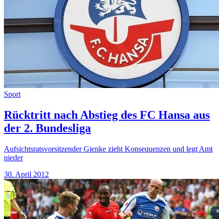
Sport
Rücktritt nach Abstieg des FC Hansa aus
der 2. Bundesliga
Aufsichtsratsvorsitzender Gienke zieht Konsequenzen und legt Amt
nieder
30. April 2012