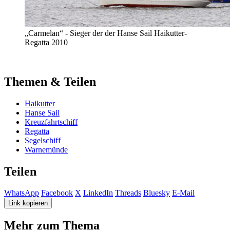
„Carmelan“ - Sieger der der Hanse Sail Haikutter-
Regatta 2010
Themen & Teilen
Haikutter
Hanse Sail
Kreuzfahrtschiff
Regatta
Segelschiff
Warnemünde
Teilen
WhatsApp
Facebook
X
LinkedIn
Threads
Bluesky
E-Mail
Link kopieren
Mehr zum Thema