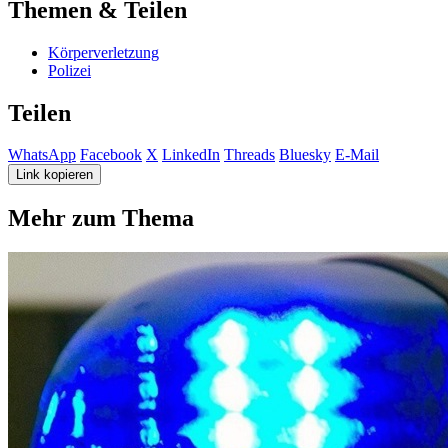
Themen & Teilen
Körperverletzung
Polizei
Teilen
WhatsApp
Facebook
X
LinkedIn
Threads
Bluesky
E-Mail
Link kopieren
Mehr zum Thema