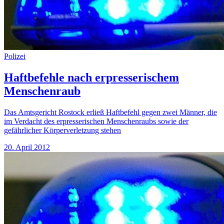
Polizei
Haftbefehle nach erpresserischem
Menschenraub
Das Amtsgericht Rostock erließ Haftbefehl gegen zwei Männer, die
im Verdacht des erpresserischen Menschenraubs sowie der
gefährlicher Körperverletzung stehen
20. April 2012