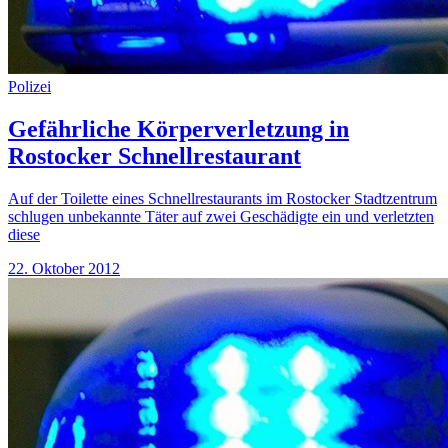
Polizei
Gefährliche Körperverletzung in
Rostocker Schnellrestaurant
Auf der Toilette eines Schnellrestaurants im Rostocker Stadtzentrum
schlugen unbekannte Täter auf zwei Geschädigte ein und verletzten
diese
22. Oktober 2012