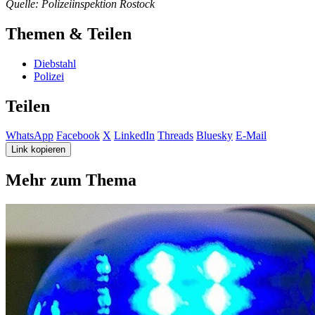
Quelle: Polizeiinspektion Rostock
Themen & Teilen
Diebstahl
Polizei
Teilen
WhatsApp
Facebook
X
LinkedIn
Threads
Bluesky
E-Mail
Link kopieren
Mehr zum Thema