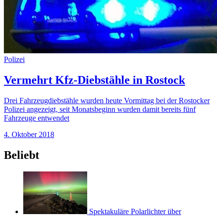
Polizei
Vermehrt Kfz-Diebstähle in Rostock
Drei Fahrzeugdiebstähle wurden heute Vormittag bei der Rostocker
Polizei angezeigt, seit Monatsbeginn wurden damit bereits fünf
Fahrzeuge entwendet
4. Oktober 2018
Beliebt
Spektakuläre Polarlichter über