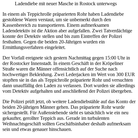
Ladendiebe mit neuer Masche in Rostock unterwegs
In einem als Teppichrolle präparierten Rohr haben Ladendiebe
gestohlene Waren verstaut, um sie unbemerkt durch den
Kassenbereich zu transportieren. Einem aufmerksamen
Ladendetektiv ist die Aktion aber aufgefallen. Zwei Tatverdächtige
konnte der Detektiv stellen und bis zum Eintreffen der Polizei
festhalten. Gegen die beiden 20-Jährigen wurden ein
Ermittlungsverfahren eingeleitet.
Der Vorfall ereignete sich gestern Nachmittag gegen 15:00 Uhr in
der Rostocker Innenstadt. In einem Geschäft in der Kröpeliner
Straße waren die Männer offensichtlich auf der Suche nach
hochwertiger Bekleidung. Zwei Lederjacken im Wert von 300 EUR
stopften sie in das als Teppichrolle präparierte Rohr und versuchten
dann unauffällig den Laden zu verlassen. Dort wurden sie allerdings
vom Detektiv aufgehalten und anschließend der Polizei übergeben.
Die Polizei prüft jetzt, ob weitere Ladendiebstähle auf das Konto der
beiden 20-jährigen Männer gehen. Das präparierte Rohr wurde
sichergestellt. Für Außenstehende sieht es tatsächlich wie ein neu
gekaufter, gerollter Teppich aus. Gerade im turbulenten
Weihnachtsgeschäft sollten Geschäftsinhaber deshalb aufmerksam
sein und etwas genauer hinschauen.