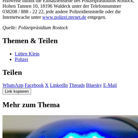
Hinweise nimmt die Einsatzleitstelle des Polizeipräsidiums Rostock,
Hohen Tannen 10, 18196 Waldeck unter der Telefonnummer
038208 / 888 - 22 22, jede andere Polizeidienststelle oder die
Internetwache unter
www.polizei.mvnet.de
entgegen.
Quelle: Polizeipräsidium Rostock
Themen & Teilen
Lütten Klein
Polizei
Teilen
WhatsApp
Facebook
X
LinkedIn
Threads
Bluesky
E-Mail
Link kopieren
Mehr zum Thema