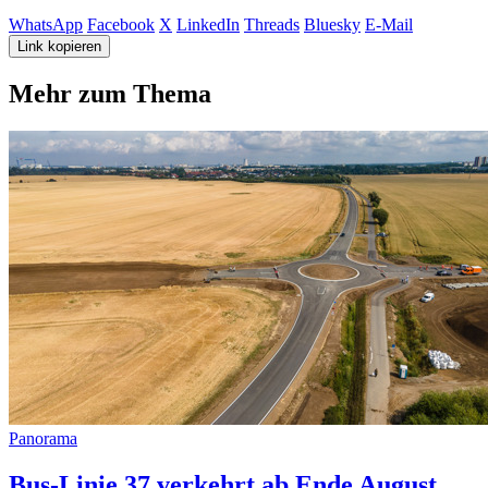
WhatsApp
Facebook
X
LinkedIn
Threads
Bluesky
E-Mail
Link kopieren
Mehr zum Thema
Panorama
Bus-Linie 37 verkehrt ab Ende August