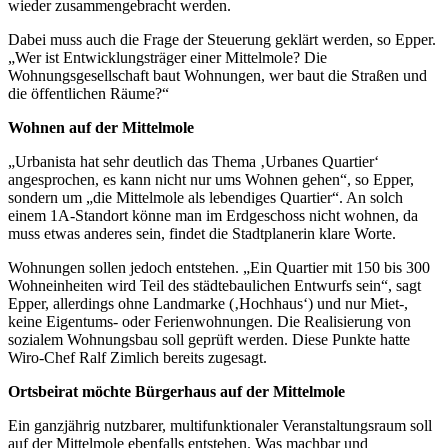
wieder zusammengebracht werden.
Dabei muss auch die Frage der Steuerung geklärt werden, so Epper.
„Wer ist Entwicklungsträger einer Mittelmole? Die
Wohnungsgesellschaft baut Wohnungen, wer baut die Straßen und
die öffentlichen Räume?“
Wohnen auf der Mittelmole
„Urbanista hat sehr deutlich das Thema ‚Urbanes Quartier‘
angesprochen, es kann nicht nur ums Wohnen gehen“, so Epper,
sondern um „die Mittelmole als lebendiges Quartier“. An solch
einem 1A-Standort könne man im Erdgeschoss nicht wohnen, da
muss etwas anderes sein, findet die Stadtplanerin klare Worte.
Wohnungen sollen jedoch entstehen. „Ein Quartier mit 150 bis 300
Wohneinheiten wird Teil des städtebaulichen Entwurfs sein“, sagt
Epper, allerdings ohne Landmarke (‚Hochhaus‘) und nur Miet-,
keine Eigentums- oder Ferienwohnungen. Die Realisierung von
sozialem Wohnungsbau soll geprüft werden. Diese Punkte hatte
Wiro-Chef Ralf Zimlich bereits zugesagt.
Ortsbeirat möchte Bürgerhaus auf der Mittelmole
Ein ganzjährig nutzbarer, multifunktionaler Veranstaltungsraum soll
auf der Mittelmole ebenfalls entstehen. Was machbar und