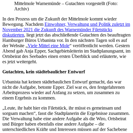
Mittelmole Warnemünde – Gutachten vorgestellt (Foto:
Archiv)
In den Prozess um die Zukunft der Mittelmole kommt wieder
Bewegung. Nachdem
Einwohner, Verwaltung und Politik zuletzt im
November 2021 die Zukunft des Warnemünder Filetstücks
diskutierten
, liegt jetzt das abschließende Gutachten des beauftragten
Hamburger Büros Urbanista vor. In den nächsten Tagen soll es auf
der Website „
Viele Mittel eine Mole
“ veröffentlicht werden. Gestern
Abend gab Anja Epper, Sachgebietsleiterin im Stadtplanungsamt, im
Ortsbeirat des Seebades einen ersten Überblick und erläuterte, wie
es jetzt weitergeht.
Gutachten, kein städtebaulicher Entwurf
Urbanista hat keinen städtebaulichen Entwurf gemacht, das war
nicht die Aufgabe, betonte Epper. Ziel war es, den festgefahrenen
Arbeitsprozess wieder auf Anfang zu setzen, um zusammen zu
einem Ergebnis zu kommen.
„Leute, ihr habt hier ein Filetstück, ihr müsst es gemeinsam und
sorgsam machen“, fasst die Stadtplanerin die Ergebnisse zusammen.
Die Verwaltung habe eine andere Aufgabe als die Wiro, Ortsbeirat
und Bürger haben ebenfalls eine andere Aufgabe – die
unterschiedlichen Kräfte und Interessen müssen auf der Sachebene