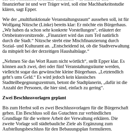
finanzierbar ist und wer Träger wird, soll eine Machbarkeitsstudie
klären, sagt Epper.
Wie der „multifunktionale Veranstaltungsraum“ aussehen soll, ist für
Wolfgang Nitzsche (Linke) bereits klar: Er möchte ein Bürgerhaus.
„Wir haben da schon sehr konkrete Vorstellungen“, erläutert der
Ortsbeiratsvorsitzende. „Finanziert wird das zum Teil natürlich
durch die Stadt.“ Nitzsche strebt eine Mischfinanzierung durch
Sozial- und Kulturamt an. „Entscheidend ist, ob die Stadtverwaltung
da mitspielt bei der derzeitigen Haushaltslage.“
„Nehmen Sie das Wort Raum nicht wörtlich“, stellt Epper klar. Es
können auch zwei, drei oder fünf Veranstaltungsräume werden,
vielleicht sogar das gewünschte kleine Bürgerhaus. „Letztendlich
geht’s ums Geld.“ Es wird jedoch kein klassisches
Stadtteilbegegnungszentrum, betont die Stadtplanerin, „dafür ist die
Anzahl der Personen, die hier sind, einfach zu gering“.
Zwei Beschlussvorlagen geplant
Bis zum Herbst soll es zwei Beschlussvorlagen für die Bürgerschaft
geben. Ein Beschluss soll das Gutachten zur verbindlichen
Grundlage für die weitere Arbeit der Verwaltung erklären. Die
zweite Vorlage soll städtebauliche Ziele als Ergänzung zum
Aufstellungsbeschluss für den Bebauungsplan formulieren.