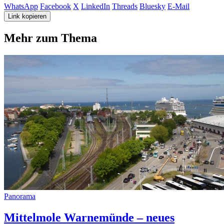
WhatsApp
Facebook
X
LinkedIn
Threads
Bluesky
E-Mail
Link kopieren
Mehr zum Thema
Panorama
Mittelmole Warnemünde – neues