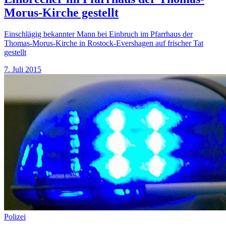
Morus-Kirche gestellt
Einschlägig bekannter Mann bei Einbruch im Pfarrhaus der
Thomas-Morus-Kirche in Rostock-Evershagen auf frischer Tat
gestellt
7. Juli 2015
Polizei