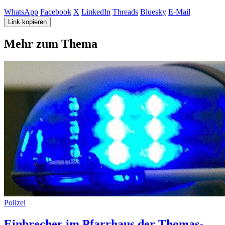
WhatsApp
Facebook
X
LinkedIn
Threads
Bluesky
E-Mail
Link kopieren
Mehr zum Thema
Polizei
Einbrecher im Pfarrhaus der Thomas-