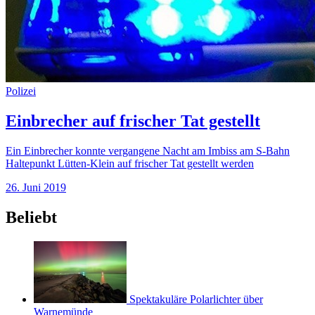
Polizei
Einbrecher auf frischer Tat gestellt
Ein Einbrecher konnte vergangene Nacht am Imbiss am S-Bahn
Haltepunkt Lütten-Klein auf frischer Tat gestellt werden
26. Juni 2019
Beliebt
Spektakuläre Polarlichter über
Warnemünde