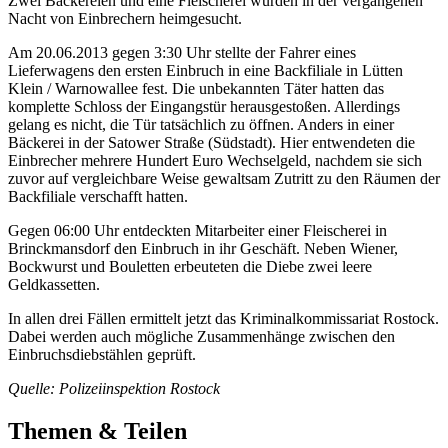
Zwei Bäckereien und eine Fleischerei wurden in der vergangenen
Nacht von Einbrechern heimgesucht.
Am 20.06.2013 gegen 3:30 Uhr stellte der Fahrer eines
Lieferwagens den ersten Einbruch in eine Backfiliale in Lütten
Klein / Warnowallee fest. Die unbekannten Täter hatten das
komplette Schloss der Eingangstür herausgestoßen. Allerdings
gelang es nicht, die Tür tatsächlich zu öffnen. Anders in einer
Bäckerei in der Satower Straße (Südstadt). Hier entwendeten die
Einbrecher mehrere Hundert Euro Wechselgeld, nachdem sie sich
zuvor auf vergleichbare Weise gewaltsam Zutritt zu den Räumen der
Backfiliale verschafft hatten.
Gegen 06:00 Uhr entdeckten Mitarbeiter einer Fleischerei in
Brinckmansdorf den Einbruch in ihr Geschäft. Neben Wiener,
Bockwurst und Bouletten erbeuteten die Diebe zwei leere
Geldkassetten.
In allen drei Fällen ermittelt jetzt das Kriminalkommissariat Rostock.
Dabei werden auch mögliche Zusammenhänge zwischen den
Einbruchsdiebstählen geprüft.
Quelle: Polizeiinspektion Rostock
Themen & Teilen