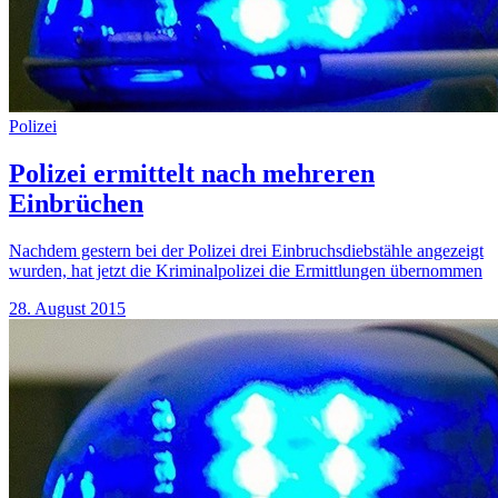
Polizei
Polizei ermittelt nach mehreren
Einbrüchen
Nachdem gestern bei der Polizei drei Einbruchsdiebstähle angezeigt
wurden, hat jetzt die Kriminalpolizei die Ermittlungen übernommen
28. August 2015