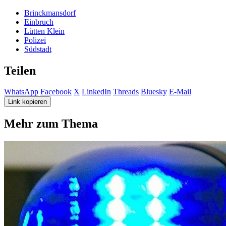
Brinckmansdorf
Einbruch
Lütten Klein
Polizei
Südstadt
Teilen
WhatsApp
Facebook
X
LinkedIn
Threads
Bluesky
E-Mail
Link kopieren
Mehr zum Thema