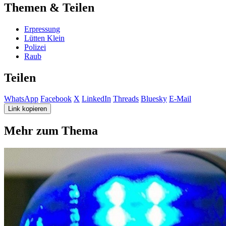
Themen & Teilen
Erpressung
Lütten Klein
Polizei
Raub
Teilen
WhatsApp
Facebook
X
LinkedIn
Threads
Bluesky
E-Mail
Link kopieren
Mehr zum Thema