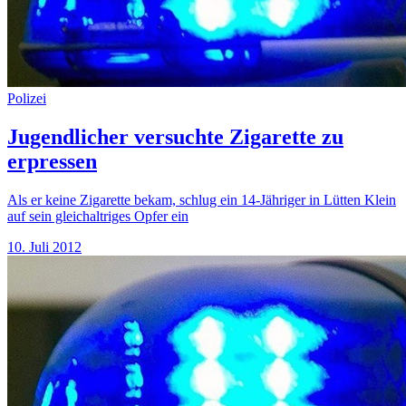
Polizei
Jugendlicher versuchte Zigarette zu
erpressen
Als er keine Zigarette bekam, schlug ein 14-Jähriger in Lütten Klein
auf sein gleichaltriges Opfer ein
10. Juli 2012