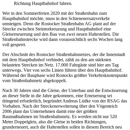
Richtung Hauptbahnhof fahren.
Wer in den Sommerferien 2020 mit der Straßenbahn zum
Hauptbahnhof möchte, muss in den Schienenersatzverkehr
umsteigen. Denn die Rostocker Straßenbahn AG plant auf der
Strecke zwischen Steintorkreuzung und Hauptbahnhof eine
Gleiserneuerung und den Bau von zwei neuen Haltestellen. Die
Straßenbahnstrecke wird dann voraussichtlich sechs Wochen lang
voll gesperrt.
Der Abschnitt des Rostocker Straßenbahnnetzes, der die Innenstadt
mit dem Hauptbahnhof verbindet, zählt zu den am stärksten
belasteten Strecken im Netz. 17.000 Fahrgäste sind hier am Tag
unterwegs. Vier von sechs Linien führen über den Hauptbahnhof.
Während der Bauphase wird Rostocks größter Verkehrsknotenpunkt
vom Straßenbahnnetz abgekoppelt.
Nach 30 Jahren sind die Gleise, der Unterbau und die Entwässerung
an dieser Stelle in die Jahre gekommen, eine Erneuerung sei
dringend erforderlich, begründet Andreas Lüdke von der RSAG das
Vorhaben. Nach der Streckenerweiterung über den Vögenteich
2006 plant das Unternehmen damit eine der größten
Baumaßnahmen im Straßenbahnnetz. Es werden nicht nur 520
Meter Doppelgleis, also die Gleise in beiden Richtungen,
grunderneuert, auch die Haltestellen sollen in diesem Bereich neu