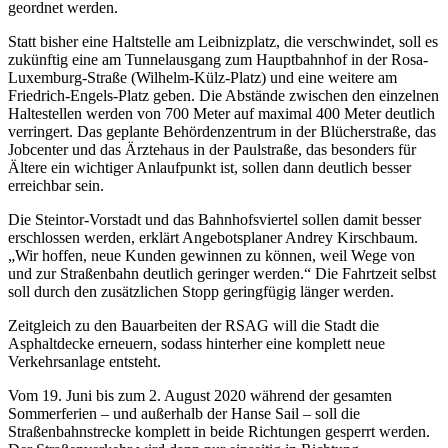
geordnet werden.
Statt bisher eine Haltstelle am Leibnizplatz, die verschwindet, soll es
zukünftig eine am Tunnelausgang zum Hauptbahnhof in der Rosa-
Luxemburg-Straße (Wilhelm-Külz-Platz) und eine weitere am
Friedrich-Engels-Platz geben. Die Abstände zwischen den einzelnen
Haltestellen werden von 700 Meter auf maximal 400 Meter deutlich
verringert. Das geplante Behördenzentrum in der Blücherstraße, das
Jobcenter und das Ärztehaus in der Paulstraße, das besonders für
Ältere ein wichtiger Anlaufpunkt ist, sollen dann deutlich besser
erreichbar sein.
Die Steintor-Vorstadt und das Bahnhofsviertel sollen damit besser
erschlossen werden, erklärt Angebotsplaner Andrey Kirschbaum.
„Wir hoffen, neue Kunden gewinnen zu können, weil Wege von
und zur Straßenbahn deutlich geringer werden.“ Die Fahrtzeit selbst
soll durch den zusätzlichen Stopp geringfügig länger werden.
Zeitgleich zu den Bauarbeiten der RSAG will die Stadt die
Asphaltdecke erneuern, sodass hinterher eine komplett neue
Verkehrsanlage entsteht.
Vom 19. Juni bis zum 2. August 2020 während der gesamten
Sommerferien – und außerhalb der Hanse Sail – soll die
Straßenbahnstrecke komplett in beide Richtungen gesperrt werden.