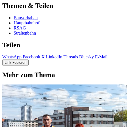
Themen & Teilen
Bauvorhaben
Hauptbahnhof
RSAG
Straßenbahn
Teilen
WhatsApp
Facebook
X
LinkedIn
Threads
Bluesky
E-Mail
Link kopieren
Mehr zum Thema