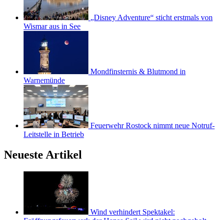
„Disney Adventure“ sticht erstmals von
Wismar aus in See
Mondfinsternis & Blutmond in
Warnemünde
Feuerwehr Rostock nimmt neue Notruf-
Leitstelle in Betrieb
Neueste Artikel
Wind verhindert Spektakel: