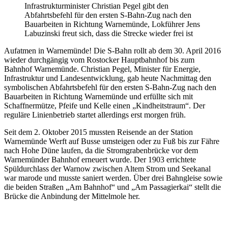
Infrastrukturminister Christian Pegel gibt den
Abfahrtsbefehl für den ersten S-Bahn-Zug nach den
Bauarbeiten in Richtung Warnemünde, Lokführer Jens
Labuzinski freut sich, dass die Strecke wieder frei ist
Aufatmen in Warnemünde! Die S-Bahn rollt ab dem 30. April 2016
wieder durchgängig vom Rostocker Hauptbahnhof bis zum
Bahnhof Warnemünde. Christian Pegel, Minister für Energie,
Infrastruktur und Landesentwicklung, gab heute Nachmittag den
symbolischen Abfahrtsbefehl für den ersten S-Bahn-Zug nach den
Bauarbeiten in Richtung Warnemünde und erfüllte sich mit
Schaffnermütze, Pfeife und Kelle einen „Kindheitstraum“. Der
reguläre Linienbetrieb startet allerdings erst morgen früh.
Seit dem 2. Oktober 2015 mussten Reisende an der Station
Warnemünde Werft auf Busse umsteigen oder zu Fuß bis zur Fähre
nach Hohe Düne laufen, da die Stromgrabenbrücke vor dem
Warnemünder Bahnhof erneuert wurde. Der 1903 errichtete
Spüldurchlass der Warnow zwischen Altem Strom und Seekanal
war marode und musste saniert werden. Über drei Bahngleise sowie
die beiden Straßen „Am Bahnhof“ und „Am Passagierkai“ stellt die
Brücke die Anbindung der Mittelmole her.