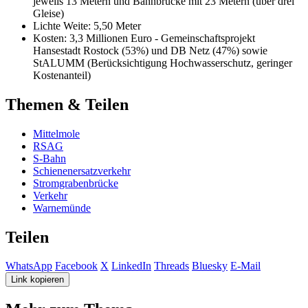
jeweils 13 Metern und Bahnbrücke mit 23 Metern (über drei
Gleise)
Lichte Weite: 5,50 Meter
Kosten: 3,3 Millionen Euro - Gemeinschaftsprojekt
Hansestadt Rostock (53%) und DB Netz (47%) sowie
StALUMM (Berücksichtigung Hochwasserschutz, geringer
Kostenanteil)
Themen & Teilen
Mittelmole
RSAG
S-Bahn
Schienenersatzverkehr
Stromgrabenbrücke
Verkehr
Warnemünde
Teilen
WhatsApp
Facebook
X
LinkedIn
Threads
Bluesky
E-Mail
Link kopieren