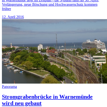
in Warnemünde liegt im Zeitplan - die S-Bahn fährt ab 30. April,
Verlängerung, neue Böschung und Hochwasserschutz kommen
früher
12. April 2016
Panorama
Stromgrabenbrücke in Warnemünde
wird neu gebaut