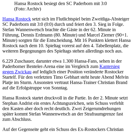
Hansa Rostock besiegt den SC Paderborn mit 3:0
(Foto: Archiv)
Hansa Rostock
setzt sich im Flutlichtspiel beim Zweitliga-Absteiger
SC Paderborn mit 3:0 (0:0) durch und feiert den 3. Sieg in Folge.
Stefan Wannenwetsch brachte die Gäste in der 62. Minute in
Führung, Dennis Erdmann (80. Minute) und Marcel Ziemer (90+1.
Minute) sorgten für die Entscheidung. Mit 16 Punkten klettert Hansa
Rostock nach dem 10. Spieltag vorerst auf den 4. Tabellenplatz, die
weiteren Begegnungen des Spieltags stehen allerdings noch aus.
6.229 Zuschauer, darunter etwa 1.300 Hansa-Fans, sehen in der
Paderborner Benteler-Arena eine im Vergleich zum
Kantersieg
gegen Zwickau
auf lediglich einer Position veränderte Rostocker
Startelf. Für den verletzten Timo Gebhart steht heute Abend Melvin
Platje im Sturm. Ansonsten vertraut Hansa-Trainer Christian Brand
auf die Erfolgstruppe von Sonntag.
Hansa Rostock startet druckvoll in die Partie. In der 2. Minute setzt
Stephan Andrist ein erstes Achtungszeichen, sein Schuss verfehlt
den Kasten aber doch recht deutlich. Zwei Zeigerumdrehungen
später kommt Stefan Wannenwetsch an der Strafraumgrenze fast
zum Abschluss.
Auf der Gegenseite geht ein Schuss des Ex-Rostockers Christian