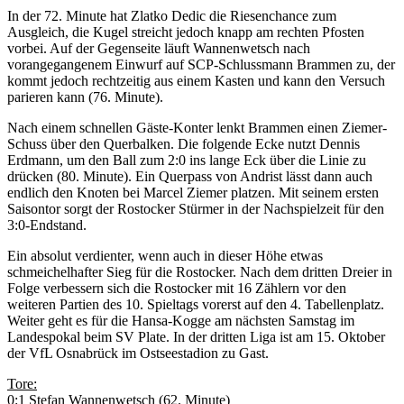
In der 72. Minute hat Zlatko Dedic die Riesenchance zum
Ausgleich, die Kugel streicht jedoch knapp am rechten Pfosten
vorbei. Auf der Gegenseite läuft Wannenwetsch nach
vorangegangenem Einwurf auf SCP-Schlussmann Brammen zu, der
kommt jedoch rechtzeitig aus einem Kasten und kann den Versuch
parieren kann (76. Minute).
Nach einem schnellen Gäste-Konter lenkt Brammen einen Ziemer-
Schuss über den Querbalken. Die folgende Ecke nutzt Dennis
Erdmann, um den Ball zum 2:0 ins lange Eck über die Linie zu
drücken (80. Minute). Ein Querpass von Andrist lässt dann auch
endlich den Knoten bei Marcel Ziemer platzen. Mit seinem ersten
Saisontor sorgt der Rostocker Stürmer in der Nachspielzeit für den
3:0-Endstand.
Ein absolut verdienter, wenn auch in dieser Höhe etwas
schmeichelhafter Sieg für die Rostocker. Nach dem dritten Dreier in
Folge verbessern sich die Rostocker mit 16 Zählern vor den
weiteren Partien des 10. Spieltags vorerst auf den 4. Tabellenplatz.
Weiter geht es für die Hansa-Kogge am nächsten Samstag im
Landespokal beim SV Plate. In der dritten Liga ist am 15. Oktober
der VfL Osnabrück im Ostseestadion zu Gast.
Tore:
0:1 Stefan Wannenwetsch (62. Minute)