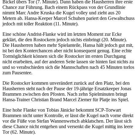
Bickel übers Tor (7. Minute). Dann haben die Hausherren ihre erste
Chance zur Führung. Bach einem Rückpass von der Grundlinie
nimmt Marc Andre Kruska die Kugel volley und zieht aus 20
Metern ab. Hansa-Keeper Marcel Schuhen pariert den Gewaltschuss
jedoch mit toller Reaktion (11. Minute).
Eine schöne Andrist-Flanke wird im letzten Moment zur Ecke
geklärt, die den Rostockern jedoch nichts einbringt (20. Minute).
Die Hausherren haben mehr Spielanteile, Hansa hält jedoch gut mit,
ist bei den Konterchancen aber nicht konsequent genug. Eine echte
Tormöglichkeit können sich die Rostocker im ersten Durchgang
nicht erarbeiten, auf der anderen Seite lassen sie hinten fast nichts zu
und so verabschieden sich die Mannschaften nach 45 Minuten torlos
zum Pausentee.
Die Rostocker kommen unverändert zurück auf den Platz, bei den
Hausherren steht nach der Pause der 19-jährige Ersatzkeeper Jonas
Brammen zwischen den Pfosten. Nach zehn Spielminuten bringt
Hansa-Trainer Christian Brand Marcel Ziemer für Platje ins Spiel.
Eine hohe Flanke von Tobias Jänicke bekommt SCP-Torwart
Brammen nicht unter Kontrolle, er lässt die Kugel nach vorne direkt
vor die Füße von Stefan Wannenwetsch abklatschen. Der lässt sich
diese Chance nicht entgehen und versenkt die Kugel mittig ins leere
Tor (62. Minute).