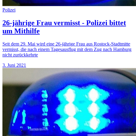
Polizei
26-jährige Frau vermisst - Polizei bittet
um Mithilfe
Seit dem 29. Mai wird eine 26-jährige Frau aus Rostock-Stadtmitte
vermisst, die nach einem Tagesausflug mit dem Zug nach Hamburg
nicht zurückkehrte
3. Juni 2021