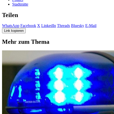
Stadtmitte
Teilen
WhatsApp
Facebook
X
LinkedIn
Threads
Bluesky
E-Mail
Link kopieren
Mehr zum Thema