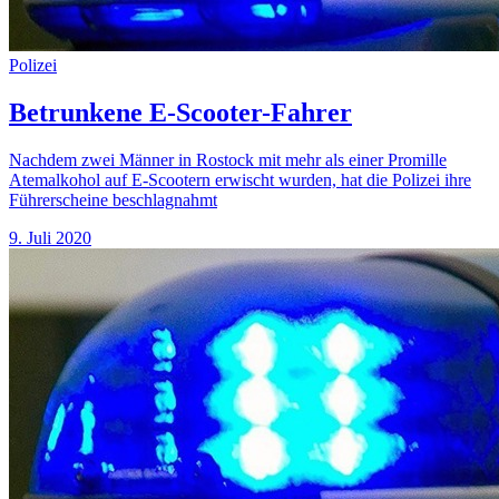
Polizei
Betrunkene E-Scooter-Fahrer
Nachdem zwei Männer in Rostock mit mehr als einer Promille
Atemalkohol auf E-Scootern erwischt wurden, hat die Polizei ihre
Führerscheine beschlagnahmt
9. Juli 2020