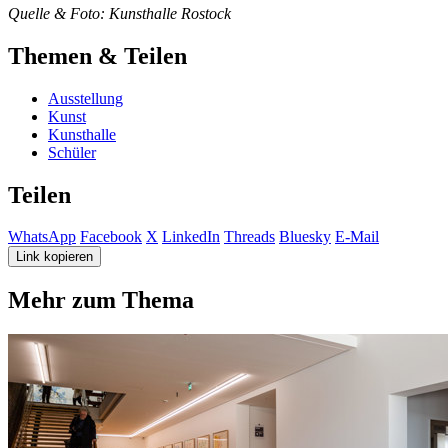
Quelle & Foto: Kunsthalle Rostock
Themen & Teilen
Ausstellung
Kunst
Kunsthalle
Schüler
Teilen
WhatsApp
Facebook
X
LinkedIn
Threads
Bluesky
E-Mail
Link kopieren
Mehr zum Thema