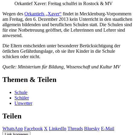
Orkantief Xaver: Freitag schulfei in Rostock & MV
Wegen des
Orkantiefs „Xaver“
findet in Mecklenburg-Vorpommern
am Freitag, den 6. Dezember 2013 kein Unterricht in den staatlichen
allgemein bildenden und beruflichen Schulen statt. Die Schulen sind
für eine Notbetreuung geöffnet, die Lehrerinnen und Lehrer sind
anwesend.
Die Eltern entscheiden unter besonderer Berücksichtigung der
örtlichen Gefährdungslage, ob sie ihre Kinder in die Schule
schicken oder nicht.
Quelle: Ministerium für Bildung, Wissenschaft und Kultur MV
Themen & Teilen
Schule
Schüler
Unwetter
Teilen
WhatsApp
Facebook
X
LinkedIn
Threads
Bluesky
E-Mail
Link kopieren