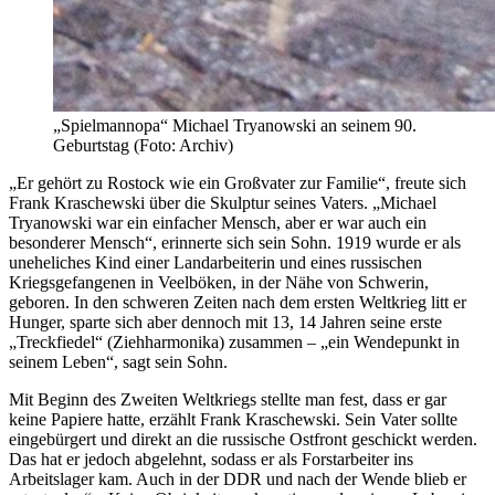
„Spielmannopa“ Michael Tryanowski an seinem 90.
Geburtstag (Foto: Archiv)
„Er gehört zu Rostock wie ein Großvater zur Familie“, freute sich
Frank Kraschewski über die Skulptur seines Vaters. „Michael
Tryanowski war ein einfacher Mensch, aber er war auch ein
besonderer Mensch“, erinnerte sich sein Sohn. 1919 wurde er als
uneheliches Kind einer Landarbeiterin und eines russischen
Kriegsgefangenen in Veelböken, in der Nähe von Schwerin,
geboren. In den schweren Zeiten nach dem ersten Weltkrieg litt er
Hunger, sparte sich aber dennoch mit 13, 14 Jahren seine erste
„Treckfiedel“ (Ziehharmonika) zusammen – „ein Wendepunkt in
seinem Leben“, sagt sein Sohn.
Mit Beginn des Zweiten Weltkriegs stellte man fest, dass er gar
keine Papiere hatte, erzählt Frank Kraschewski. Sein Vater sollte
eingebürgert und direkt an die russische Ostfront geschickt werden.
Das hat er jedoch abgelehnt, sodass er als Forstarbeiter ins
Arbeitslager kam. Auch in der DDR und nach der Wende blieb er