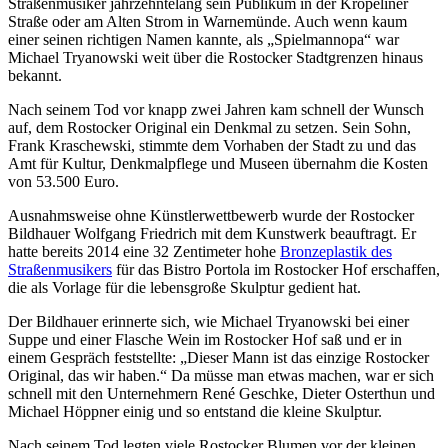
Straßenmusiker jahrzehntelang sein Publikum in der Kröpeliner
Straße oder am Alten Strom in Warnemünde. Auch wenn kaum
einer seinen richtigen Namen kannte, als „Spielmannopa“ war
Michael Tryanowski weit über die Rostocker Stadtgrenzen hinaus
bekannt.
Nach seinem Tod vor knapp zwei Jahren kam schnell der Wunsch
auf, dem Rostocker Original ein Denkmal zu setzen. Sein Sohn,
Frank Kraschewski, stimmte dem Vorhaben der Stadt zu und das
Amt für Kultur, Denkmalpflege und Museen übernahm die Kosten
von 53.500 Euro.
Ausnahmsweise ohne Künstlerwettbewerb wurde der Rostocker
Bildhauer Wolfgang Friedrich mit dem Kunstwerk beauftragt. Er
hatte bereits 2014 eine 32 Zentimeter hohe
Bronzeplastik des
Straßenmusikers
für das Bistro Portola im Rostocker Hof erschaffen,
die als Vorlage für die lebensgroße Skulptur gedient hat.
Der Bildhauer erinnerte sich, wie Michael Tryanowski bei einer
Suppe und einer Flasche Wein im Rostocker Hof saß und er in
einem Gespräch feststellte: „Dieser Mann ist das einzige Rostocker
Original, das wir haben.“ Da müsse man etwas machen, war er sich
schnell mit den Unternehmern René Geschke, Dieter Osterthun und
Michael Höppner einig und so entstand die kleine Skulptur.
Nach seinem Tod legten viele Rostocker Blumen vor der kleinen