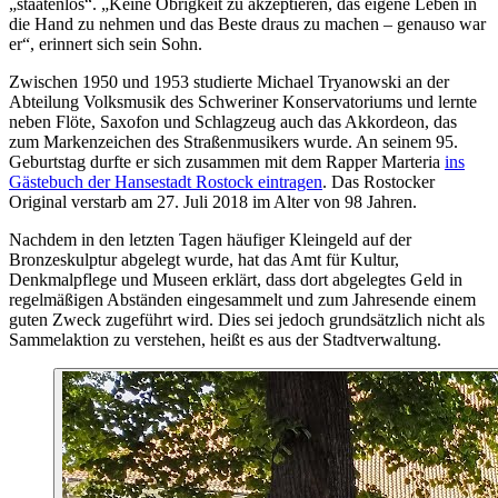
„staatenlos“. „Keine Obrigkeit zu akzeptieren, das eigene Leben in
die Hand zu nehmen und das Beste draus zu machen – genauso war
er“, erinnert sich sein Sohn.
Zwischen 1950 und 1953 studierte Michael Tryanowski an der
Abteilung Volksmusik des Schweriner Konservatoriums und lernte
neben Flöte, Saxofon und Schlagzeug auch das Akkordeon, das
zum Markenzeichen des Straßenmusikers wurde. An seinem 95.
Geburtstag durfte er sich zusammen mit dem Rapper Marteria
ins
Gästebuch der Hansestadt Rostock eintragen
. Das Rostocker
Original verstarb am 27. Juli 2018 im Alter von 98 Jahren.
Nachdem in den letzten Tagen häufiger Kleingeld auf der
Bronzeskulptur abgelegt wurde, hat das Amt für Kultur,
Denkmalpflege und Museen erklärt, dass dort abgelegtes Geld in
regelmäßigen Abständen eingesammelt und zum Jahresende einem
guten Zweck zugeführt wird. Dies sei jedoch grundsätzlich nicht als
Sammelaktion zu verstehen, heißt es aus der Stadtverwaltung.