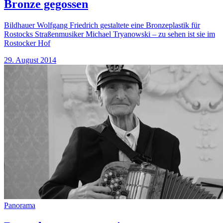
Bronze gegossen
Bildhauer Wolfgang Friedrich gestaltete eine Bronzeplastik für
Rostocks Straßenmusiker Michael Tryanowski – zu sehen ist sie im
Rostocker Hof
29. August 2014
Panorama