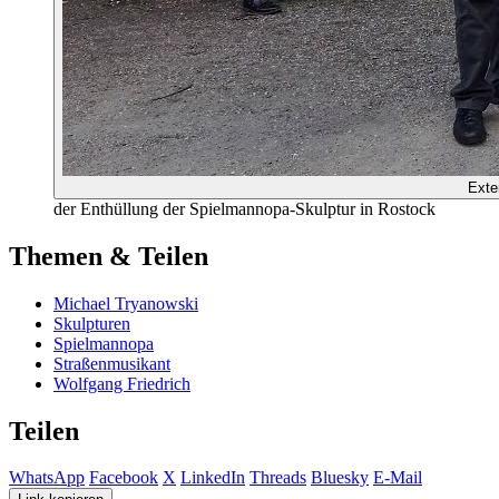
Exte
der Enthüllung der Spielmannopa-Skulptur in Rostock
Themen & Teilen
Michael Tryanowski
Skulpturen
Spielmannopa
Straßenmusikant
Wolfgang Friedrich
Teilen
WhatsApp
Facebook
X
LinkedIn
Threads
Bluesky
E-Mail