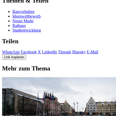
Themen & Teilen
Bauvorhaben
Ideenwettbewerb
Neuer Markt
Rathaus
Stadtentwicklung
Teilen
WhatsApp
Facebook
X
LinkedIn
Threads
Bluesky
E-Mail
Link kopieren
Mehr zum Thema