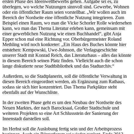
ersten Phase des Ideenwettbewerbs gehen. Aufgabe sei es, zu
überlegen, wo welche Nutzungen sinnvoll sind. Gewerbe, Wohnen
oder ein öffentlicher Raum seien vorstellbar. „Wir wollen auch im
Bereich der Nordseite eine öffentliche Nutzung integrieren. Zum
Beispiel einen Raum, wo man die Vicke Schorler Rolle wiedersehen
kann, wo man das Thema Literatur erleben kann, gemeinsam mit
einer gewerblichen Nutzung wie einen Buchhandel“, gibt Anja
Epper schon mal eine Richtung vor. Oberbürgermeister Roland
Methling wird noch konkreter: „Ein Haus des Buches könnte hier
entstehen: Kempowski, Uwe-Johnson, die Verlagsgeschichte
unserer Stadt mit Konrad Reich, das Literaturhaus – alles das könnte
in diesem Bereich seinen Platz finden. Vielleicht auch die schon
lange diskutierte neue Stadtbibliothek und das Stadtarchiv.“
Außerdem, so die Stadtplanerin, soll die öffentliche Verwaltung in
diesen Bereich eingeordnet werden, als Ergänzung zum Rathaus,
sodass sie sich hier konzentriert. Das Thema Parkplätze steht
ebenfalls auf der Wunschliste.
In der zweiten Phase geht es um den Neubau der Nordseite des
Neuen Marktes, der nach Barocksaal, Großer Stadtschule und
weiteren Projekten so eine Art Schlussstein der Sanierung der
Innenstadt darstellen soll.
Im Herbst soll die Auslobung fertig sein und der Arbeitsprozess