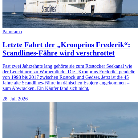
Panorama
Letzte Fahrt der „Kronprins Frederik“:
Scandlines-Fähre wird verschrottet
Fast zwei Jahrzehnte lang gehörte sie zum Rostocker Seekanal wie
der Leuchtturm zu Warnemünde: Die „Kronprins Frederik“ pendelte
von 1998 bis 2017 zwischen Rostock und Gedser. Jetzt ist die 45
Jahre alte Scandlines-Fähre im dänischen Esbjerg angekommen –
zum Abwracken. Ein Käufer fand sich nicht.
28. Juli 2026