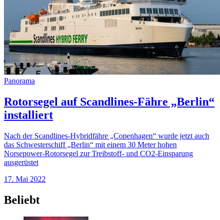
Panorama
Rotorsegel auf Scandlines-Fähre „Berlin“
installiert
Nach der Scandlines-Hybridfähre „Copenhagen“ wurde jetzt auch
das Schwesterschiff „Berlin“ mit einem 30 Meter hohen
Norsepower-Rotorsegel zur Treibstoff- und CO2-Einsparung
ausgerüstet
17. Mai 2022
Beliebt