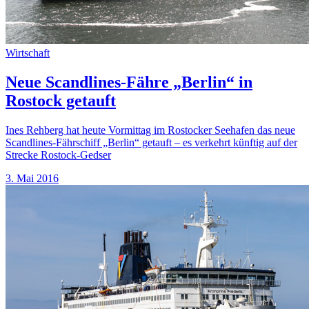
Wirtschaft
Neue Scandlines-Fähre „Berlin“ in
Rostock getauft
Ines Rehberg hat heute Vormittag im Rostocker Seehafen das neue
Scandlines-Fährschiff „Berlin“ getauft – es verkehrt künftig auf der
Strecke Rostock-Gedser
3. Mai 2016