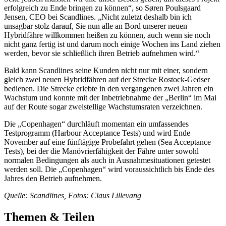
erfolgreich zu Ende bringen zu können“, so Søren Poulsgaard
Jensen, CEO bei Scandlines. „Nicht zuletzt deshalb bin ich
unsagbar stolz darauf, Sie nun alle an Bord unserer neuen
Hybridfähre willkommen heißen zu können, auch wenn sie noch
nicht ganz fertig ist und darum noch einige Wochen ins Land ziehen
werden, bevor sie schließlich ihren Betrieb aufnehmen wird.“
Bald kann Scandlines seine Kunden nicht nur mit einer, sondern
gleich zwei neuen Hybridfähren auf der Strecke Rostock-Gedser
bedienen. Die Strecke erlebte in den vergangenen zwei Jahren ein
Wachstum und konnte mit der Inbetriebnahme der „Berlin“ im Mai
auf der Route sogar zweistellige Wachstumsraten verzeichnen.
Die „Copenhagen“ durchläuft momentan ein umfassendes
Testprogramm (Harbour Acceptance Tests) und wird Ende
November auf eine fünftägige Probefahrt gehen (Sea Acceptance
Tests), bei der die Manövrierfähigkeit der Fähre unter sowohl
normalen Bedingungen als auch in Ausnahmesituationen getestet
werden soll. Die „Copenhagen“ wird voraussichtlich bis Ende des
Jahres den Betrieb aufnehmen.
Quelle: Scandlines, Fotos: Claus Lillevang
Themen & Teilen