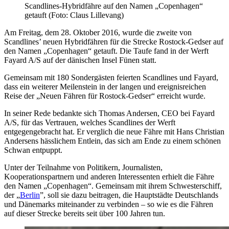
Scandlines-Hybridfähre auf den Namen „Copenhagen“
getauft (Foto: Claus Lillevang)
Am Freitag, dem 28. Oktober 2016, wurde die zweite von
Scandlines’ neuen Hybridfähren für die Strecke Rostock-Gedser auf
den Namen „Copenhagen“ getauft. Die Taufe fand in der Werft
Fayard A/S auf der dänischen Insel Fünen statt.
Gemeinsam mit 180 Sondergästen feierten Scandlines und Fayard,
dass ein weiterer Meilenstein in der langen und ereignisreichen
Reise der „Neuen Fähren für Rostock-Gedser“ erreicht wurde.
In seiner Rede bedankte sich Thomas Andersen, CEO bei Fayard
A/S, für das Vertrauen, welches Scandlines der Werft
entgegengebracht hat. Er verglich die neue Fähre mit Hans Christian
Andersens hässlichem Entlein, das sich am Ende zu einem schönen
Schwan entpuppt.
Unter der Teilnahme von Politikern, Journalisten,
Kooperationspartnern und anderen Interessenten erhielt die Fähre
den Namen „Copenhagen“. Gemeinsam mit ihrem Schwesterschiff,
der „
Berlin
”, soll sie dazu beitragen, die Hauptstädte Deutschlands
und Dänemarks miteinander zu verbinden – so wie es die Fähren
auf dieser Strecke bereits seit über 100 Jahren tun.