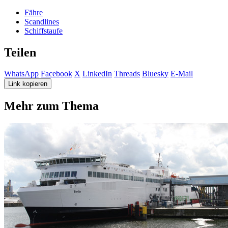
Fähre
Scandlines
Schiffstaufe
Teilen
WhatsApp
Facebook
X
LinkedIn
Threads
Bluesky
E-Mail
Link kopieren
Mehr zum Thema