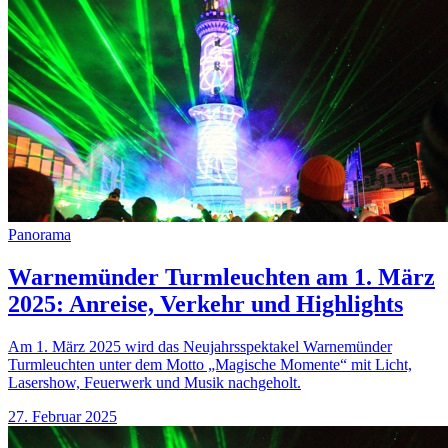
Panorama
Warnemünder Turmleuchten am 1. März
2025: Anreise, Verkehr und Highlights
Am 1. März 2025 wird das Neujahrsspektakel Warnemünder
Turmleuchten unter dem Motto „Magische Momente“ mit Licht,
Lasershow, Feuerwerk und Musik nachgeholt.
27. Februar 2025