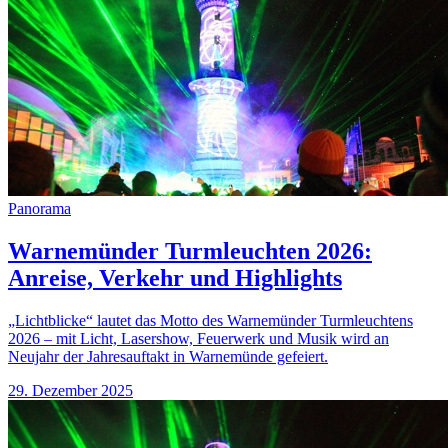
Panorama
Warnemünder Turmleuchten 2026:
Anreise, Verkehr und Highlights
„Lichtblicke“ lautet das Motto des Warnemünder Turmleuchtens
2026 – mit Licht, Lasershow, Feuerwerk und Musik wird an
Neujahr der Jahresauftakt in Warnemünde gefeiert.
29. Dezember 2025