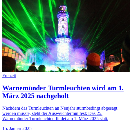
Freizeit
Warnemünder Turmleuchten wird am 1.
März 2025 nachgeholt
Nachdem das Turmleuchten an Neujahr sturmbedingt abgesagt
werden musste, steht der Ausweichtermin fest: Das 25.
Warnemünder Turmleuchten findet am 1. März 2025 statt.
15. Januar 2025