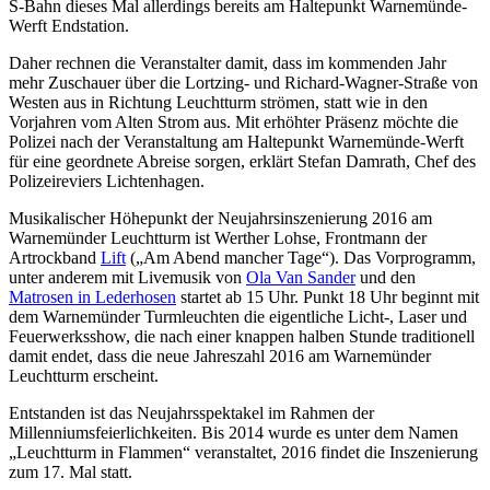
S-Bahn dieses Mal allerdings bereits am Haltepunkt Warnemünde-
Werft Endstation.
Daher rechnen die Veranstalter damit, dass im kommenden Jahr
mehr Zuschauer über die Lortzing- und Richard-Wagner-Straße von
Westen aus in Richtung Leuchtturm strömen, statt wie in den
Vorjahren vom Alten Strom aus. Mit erhöhter Präsenz möchte die
Polizei nach der Veranstaltung am Haltepunkt Warnemünde-Werft
für eine geordnete Abreise sorgen, erklärt Stefan Damrath, Chef des
Polizeireviers Lichtenhagen.
Musikalischer Höhepunkt der Neujahrsinszenierung 2016 am
Warnemünder Leuchtturm ist Werther Lohse, Frontmann der
Artrockband
Lift
(„Am Abend mancher Tage“). Das Vorprogramm,
unter anderem mit Livemusik von
Ola Van Sander
und den
Matrosen in Lederhosen
startet ab 15 Uhr. Punkt 18 Uhr beginnt mit
dem Warnemünder Turmleuchten die eigentliche Licht-, Laser und
Feuerwerksshow, die nach einer knappen halben Stunde traditionell
damit endet, dass die neue Jahreszahl 2016 am Warnemünder
Leuchtturm erscheint.
Entstanden ist das Neujahrsspektakel im Rahmen der
Millenniumsfeierlichkeiten. Bis 2014 wurde es unter dem Namen
„Leuchtturm in Flammen“ veranstaltet, 2016 findet die Inszenierung
zum 17. Mal statt.