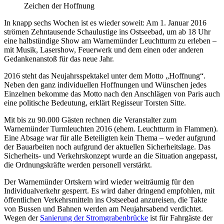
Zeichen der Hoffnung
In knapp sechs Wochen ist es wieder soweit: Am 1. Januar 2016
strömen Zehntausende Schaulustige ins Ostseebad, um ab 18 Uhr
eine halbstündige Show am Warnemünder Leuchtturm zu erleben –
mit Musik, Lasershow, Feuerwerk und dem einen oder anderen
Gedankenanstoß für das neue Jahr.
2016 steht das Neujahrsspektakel unter dem Motto „Hoffnung“.
Neben den ganz individuellen Hoffnungen und Wünschen jedes
Einzelnen bekomme das Motto nach den Anschlägen von Paris auch
eine politische Bedeutung, erklärt Regisseur Torsten Sitte.
Mit bis zu 90.000 Gästen rechnen die Veranstalter zum
Warnemünder Turmleuchten 2016 (ehem. Leuchtturm in Flammen).
Eine Absage war für alle Beteiligten kein Thema – weder aufgrund
der Bauarbeiten noch aufgrund der aktuellen Sicherheitslage. Das
Sicherheits- und Verkehrskonzept wurde an die Situation angepasst,
die Ordnungskräfte werden personell verstärkt.
Der Warnemünder Ortskern wird wieder weiträumig für den
Individualverkehr gesperrt. Es wird daher dringend empfohlen, mit
öffentlichen Verkehrsmitteln ins Ostseebad anzureisen, die Takte
von Bussen und Bahnen werden am Neujahrsabend verdichtet.
Wegen der
Sanierung der Stromgrabenbrücke
ist für Fahrgäste der