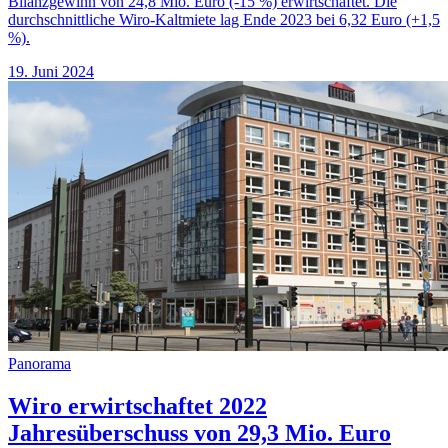
Bilanzgewinn von 24,8 Mio. Euro (-15 %) erwirtschaftet. Die
durchschnittliche Wiro-Kaltmiete lag Ende 2023 bei 6,32 Euro (+1,5
%).
19. Juni 2024
Panorama
Wiro erwirtschaftet 2022
Jahresüberschuss von 29,3 Mio. Euro