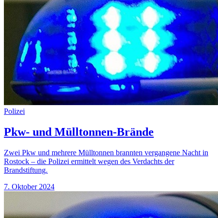
Polizei
Pkw- und Mülltonnen-Brände
Zwei Pkw und mehrere Mülltonnen brannten vergangene Nacht in
Rostock – die Polizei ermittelt wegen des Verdachts der
Brandstiftung.
7. Oktober 2024