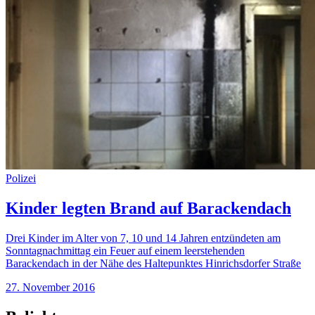
Polizei
Kinder legten Brand auf Barackendach
Drei Kinder im Alter von 7, 10 und 14 Jahren entzündeten am
Sonntagnachmittag ein Feuer auf einem leerstehenden
Barackendach in der Nähe des Haltepunktes Hinrichsdorfer Straße
27. November 2016