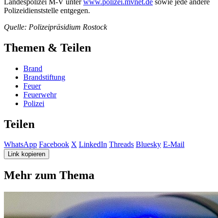
Landespolizei M-V unter
www.polizei.mvnet.de
sowie jede andere
Polizeidienststelle entgegen.
Quelle: Polizeipräsidium Rostock
Themen & Teilen
Brand
Brandstiftung
Feuer
Feuerwehr
Polizei
Teilen
WhatsApp
Facebook
X
LinkedIn
Threads
Bluesky
E-Mail
Link kopieren
Mehr zum Thema