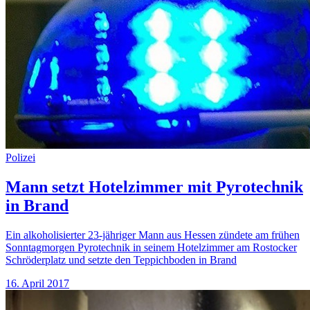
Polizei
Mann setzt Hotelzimmer mit Pyrotechnik
in Brand
Ein alkoholisierter 23-jähriger Mann aus Hessen zündete am frühen
Sonntagmorgen Pyrotechnik in seinem Hotelzimmer am Rostocker
Schröderplatz und setzte den Teppichboden in Brand
16. April 2017