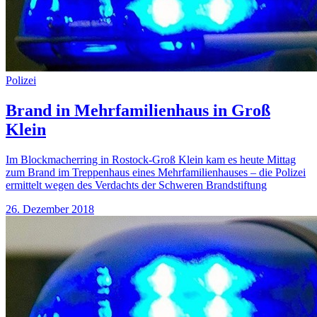
Polizei
Brand in Mehrfamilienhaus in Groß
Klein
Im Blockmacherring in Rostock-Groß Klein kam es heute Mittag
zum Brand im Treppenhaus eines Mehrfamilienhauses – die Polizei
ermittelt wegen des Verdachts der Schweren Brandstiftung
26. Dezember 2018