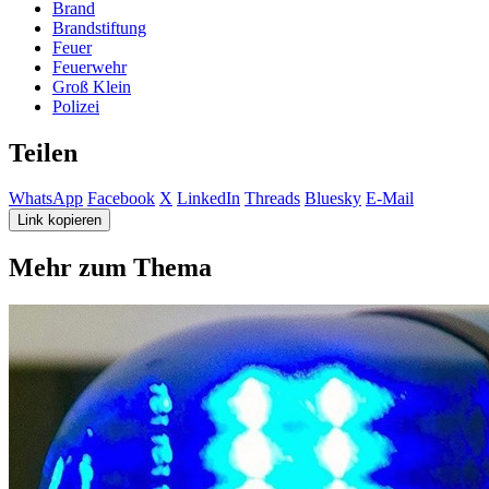
Brand
Brandstiftung
Feuer
Feuerwehr
Groß Klein
Polizei
Teilen
WhatsApp
Facebook
X
LinkedIn
Threads
Bluesky
E-Mail
Link kopieren
Mehr zum Thema