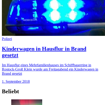
Polizei
Kinderwagen in Hausflur in Brand
gesetzt
Im Hausflur eines Mehrfamilienhauses im Schiffbauerring in
Rostock-Groß Klein wurde am Freitagabend ein Kinderwagen in
Brand gesetzt
1. September 2018
Beliebt