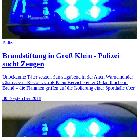
Polizei
Brandstiftung in Groß Klein - Polizei
sucht Zeugen
Unbekannte Täter setzten Samstagabend in der Alten Warnemünder
Chaussee in Rostock-Groß Klein Bereiche einer Ödlandfläche in
Brand – die Flammen griffen auf die Isolierung einer Sporthalle über
30. September 2018