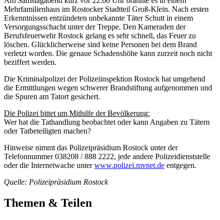
Am Samstagabend kurz vor 22:00 Uhr brannte es in einem
Mehrfamilienhaus im Rostocker Stadtteil Groß-Klein. Nach ersten
Erkenntnissen entzündeten unbekannte Täter Schutt in einem
Versorgungsschacht unter der Treppe. Den Kameraden der
Berufsfeuerwehr Rostock gelang es sehr schnell, das Feuer zu
löschen. Glücklicherweise sind keine Personen bei dem Brand
verletzt worden. Die genaue Schadenshöhe kann zurzeit noch nicht
beziffert werden.
Die Kriminalpolizei der Polizeiinspektion Rostock hat umgehend
die Ermittlungen wegen schwerer Brandstiftung aufgenommen und
die Spuren am Tatort gesichert.
Die Polizei bittet um Mithilfe der Bevölkerung:
Wer hat die Tathandlung beobachtet oder kann Angaben zu Tätern
oder Tatbeteiligten machen?
Hinweise nimmt das Polizeipräsidium Rostock unter der
Telefonnummer 038208 / 888 2222, jede andere Polizeidienststelle
oder die Internetwache unter
www.polizei.mvnet.de
entgegen.
Quelle: Polizeipräsidium Rostock
Themen & Teilen