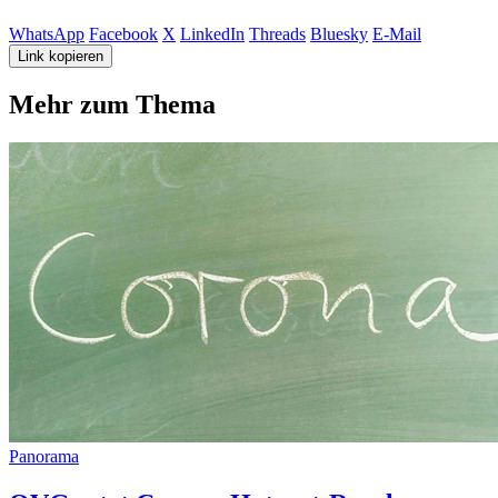
WhatsApp
Facebook
X
LinkedIn
Threads
Bluesky
E-Mail
Link kopieren
Mehr zum Thema
Panorama