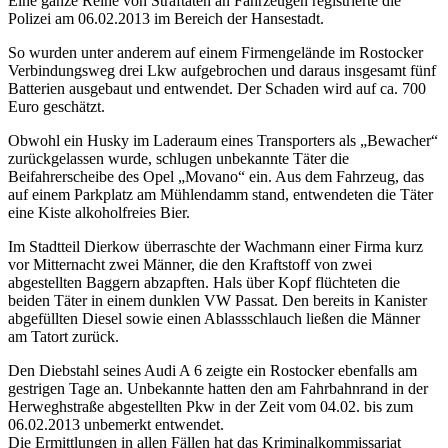
Eine ganze Reihe von Straftaten an Fahrzeugen registrierte die
Polizei am 06.02.2013 im Bereich der Hansestadt.
So wurden unter anderem auf einem Firmengelände im Rostocker
Verbindungsweg drei Lkw aufgebrochen und daraus insgesamt fünf
Batterien ausgebaut und entwendet. Der Schaden wird auf ca. 700
Euro geschätzt.
Obwohl ein Husky im Laderaum eines Transporters als „Bewacher“
zurückgelassen wurde, schlugen unbekannte Täter die
Beifahrerscheibe des Opel „Movano“ ein. Aus dem Fahrzeug, das
auf einem Parkplatz am Mühlendamm stand, entwendeten die Täter
eine Kiste alkoholfreies Bier.
Im Stadtteil Dierkow überraschte der Wachmann einer Firma kurz
vor Mitternacht zwei Männer, die den Kraftstoff von zwei
abgestellten Baggern abzapften. Hals über Kopf flüchteten die
beiden Täter in einem dunklen VW Passat. Den bereits in Kanister
abgefüllten Diesel sowie einen Ablassschlauch ließen die Männer
am Tatort zurück.
Den Diebstahl seines Audi A 6 zeigte ein Rostocker ebenfalls am
gestrigen Tage an. Unbekannte hatten den am Fahrbahnrand in der
Herweghstraße abgestellten Pkw in der Zeit vom 04.02. bis zum
06.02.2013 unbemerkt entwendet.
Die Ermittlungen in allen Fällen hat das Kriminalkommissariat