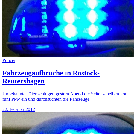
Polizei
Fahrzeugaufbrüche in Rostock-
Reutershagen
Unbekannte Täter schlugen gestern Abend die Seitenscheiben von
fünf Pkw ein und durchsuchten die Fahrzeuge
22. Februar 2012