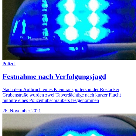
Polizei
Festnahme nach Verfolgungsjagd
Nach dem Aufbruch eines Kleintransporters in der Rostocker
Grubenstraße wurden zwei Tatverdächtige nach kurzer Flucht
mithilfe eines Polizeihubschraubers festgenommen
26. November 2021