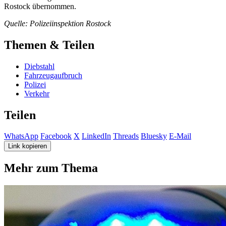
Rostock übernommen.
Quelle: Polizeiinspektion Rostock
Themen & Teilen
Diebstahl
Fahrzeugaufbruch
Polizei
Verkehr
Teilen
WhatsApp
Facebook
X
LinkedIn
Threads
Bluesky
E-Mail
Link kopieren
Mehr zum Thema